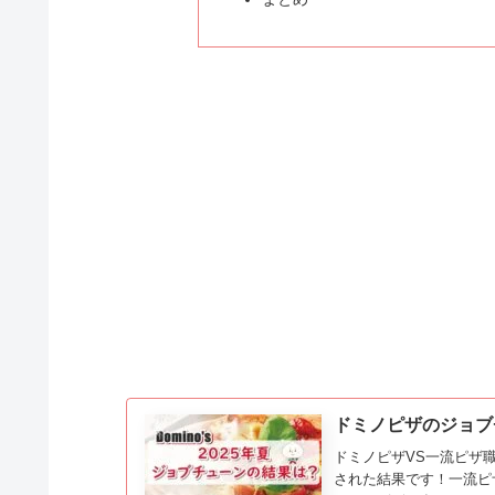
ドミノピザのジョブ
ドミノピザVS一流ピザ職
された結果です！一流ピ