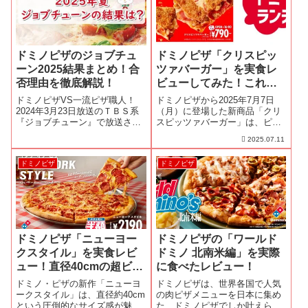
火焼ビ...
ドミノピザのジョブチュ
ドミノピザ「クリスピッ
ーン2025結果まとめ！合
ツァバーガー」を実食レ
否理由を徹底解説！
ビューしてみた！これは
クセになる…！
ドミノピザVS一流ピザ職人！
ドミノピザから2025年7月7日
2024年3月23日放送のＴＢＳ系
（月）に登場した新商品「クリ
『ジョブチューン』で放送され
スピッツァバーガー」は、ピザ
た結果です！一流ピザ職人のジ
の美味しさとバーガーの手軽さ
2025.07.11
ョブチューン判定に見事合格し
を融合させた“新感覚ランチ”で
たピザは？果たしてドミノピザ
す。サクサクのクリスピー生地
ドミノピザ
ドミノピザ
で食べるべきメニューは！？
に、濃厚チーズやジューシーな
お肉を挟んだバーガースタイル
で、片手で...
ドミノピザ「ニューヨー
ドミノピザの「ワールド
クスタイル」を実食レビ
ドミノ 北南米編」を実際
ュー！直径40cmの超ビッ
に食べたレビュー！
グピザは本場の味？
ドミノ・ピザの新作「ニューヨ
ドミノピザは、世界各国で人気
ークスタイル」は、直径約40cm
の肉ピザメニューを日本に集め
という圧倒的なサイズ感が魅力
た、ドミノピザでしか叶えられ