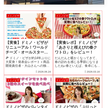
ドミノピザ
ドミノピザ
【実食】ドミノ・ピザが
【実食レポ】ドミノピザ
リニューアル！ワールド
「あさりと桜えびの春ク
チーズ・オールスターミ
ワトロ」をレビュー！
ートBBQ・夏のコク旨カ
🍕 ドミノ・ピザが約14年ぶりに
だんだんと暖かくなってきて、
レークワトロを食べてみ
大変身！発表会レポート＋商品
春の訪れを感じる季節になりま
開発責任者・大山さんへの独自
したね♪春といえば、食卓にも彩
た！
インタビュー、そして新作ピザ
り豊かな旬の味覚を取り入れた
2026.06.24
2026.03.16
のガチ実食レビューを全部まと
くなりませんか？PizzaMan春の
めてお届けします！2026年6月
味覚といえば、ドミノピザから
ドミノピザ
ドミノピザ
29日、ドミノ・ピザが約14年ぶ
驚きの新作が登場したよ！その
りの大規模ブランドリニューア
名も「あさりと桜えびの春クワ
ルを...
トロ」...
ドミノピザのバレンタイ
ドミノピザの「ぷりっと