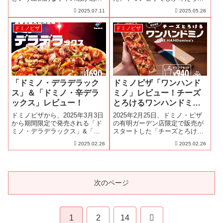
のアメリカンピザです。今回は
ない夢のようなピザ「ワールド
2025.07.11
2025.05.28
その「ニューヨークスタイル」3
ドミノ 北南米編」を2025年5月
種類を実際に食べて、味やボリ
26日（月）より、期間限定で発
ドミノピザ
ドミノピザ
ューム感、価格に見合う価値が
売開始しました！「ワールドド
あるのかを徹底レビューしてみ
ミノ 北南米編」は、メキシコ、
ました！ペ...
カナダ...
「ドミノ・デラデラック
ドミノピザ「ワンハンド
ス」＆「ドミノ・辛デラ
ミノ」レビュー！チーズ
ックス」レビュー！
とろけるワンハンドミノ
を徹底解説！
ドミノピザから、2025年3月3日
2025年2月25日、ドミノ・ピザ
から期間限定で発売される「ド
の有明ガーデン店限定で販売が
ミノ・デラデラックス」&「ド
スタートした「チーズとろける
ミノ・辛デラックス」！ドミ
ワンハンドミノ」は、新感覚の
2025.02.26
2025.02.26
ノ・ピザの人気No.1メニュー
スクエア型ピザです。今回は、
「ドミノ・デラックス」のトッ
「ワンハンドミノ」の試食会で
ピングを全て2倍にした、まさ
のドミノピザ商品開発責任者の
に“定番を超える決定版”です。
大山さんの解説と実際に食べて
今回は試...
みた感想を...
次のページ
次
1
2
14