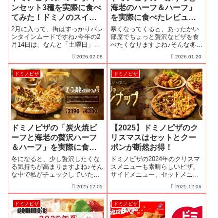
ンセット3種を実際に食べ
海老のハーフ＆ハーフ」
てみた！ドミノのスイー
を実際に食べたレビュ
ツは正直どう？
ー！
2月に入って、街はすっかりバレ
寒くなってくると、あったかい
ンタインムードですね♪今年の2
部屋でちょっと贅沢なピザを食
月14日は、なんと「土曜日」！
べたくなりますよね♪そんな冬気
おうちでゆっくり過ごそうと計
分の中で、私が今いちばん気に
2026.02.08
2026.01.20
画している方も多いのではない
なっているのがドミノピザの新
でしょうか？PizzaMan土曜日の
作「ぷりっと海老のハーフ＆ハ
ドミノピザ
ドミノピザ
バレンタインか！外食はどこも
ーフ」です！PizzaManおっ、今
混みそうだし、家で贅沢にピザ
回は海老が主役のハーフ＆ハー
パ...
フ！ド...
ドミノピザの「炭火焼ビ
【2025】ドミノピザのク
ーフと海老の贅沢ハーフ
リスマスはセットとクー
＆ハーフ」を実際に食べ
ポンが断然お得！
たレビュー！
冬になると、少し贅沢したくな
ドミノピザの2024年のクリスマ
る気持ちが高まりますよね♪そん
スメニューも素晴らしいピザ、
な中で私がチェックしていたの
サイドメニュー、セットメニュ
がドミノピザの新作「炭火焼ビ
ーが出揃ったよ！プレミアムセ
2025.12.05
2025.12.06
ーフと海老の贅沢ハーフ＆ハー
ットもめちゃくちゃお得！あの
フ」です！PizzaMan今回はお肉
伝説のクーポン利用できる！
ドミノピザ
ドミノピザ
×海老という、とっても欲張り
な組み合わせのピザだよ！「炭