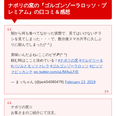
ナポリの窯の『ゴルゴンゾーラロッソ・プ
レミアム』の口コミ＆感想
朝から何も食べてなかった状態で、見てはいけないチラ
シを見てしまった・・・で、数分後スマホ片手に久しぶ
りに頼んでしまった(^ ^;)
美味いんだよね♪ここのピザ🍕(^ ^)
頼む時はここと決めている！
#ナポリの窯
#マルゲリータ
#バジルとモッツァレラ
#ゴルゴンゾーラロッソ
#ピッツ
ァピッカンテ
pic.twitter.com/uLfMAuLFIE
— まっちゃん (@jack54080478)
February 13, 2019
ナポリの窯☆
お客さまのご紹介にて注文。