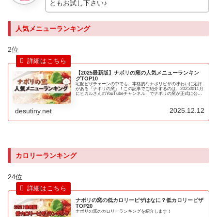
ともお試し下さい♪
人気メニューランキング
2位
【2025最新版】ナポリの窯の人気メニューランキン
グTOP10
宅配ピザチェーンの中でも、本格的なナポリピザの味わいに定評
がある「ナポリの窯」！この記事でご紹介するのは、2025年11月
にヒカルさんのYouTubeチャンネル「でナポリの窯が正式に公開
した売上データに基づく人気メニューランキングです。一般的な
人気投票ではなく、実際の注文データを基に人気メニューランキ
ングトップ10を徹底解説します。
2025.12.12
desutiny.net
カロリーランキング
24位
ナポリの窯の低カロリーピザはなに？低カロリーピザ
TOP20
ナポリの窯のカロリーランキングを紹介します！