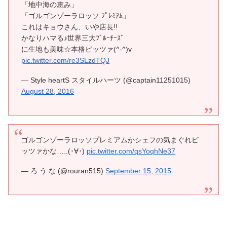
「地中海の恵み」
「ゴルゴンゾーラロッソ ﾌﾟﾚﾐｱﾑ」
これはキョウさん、いや店長!!
かなりハマる♪世界三大ﾌﾞﾙｰﾁｰｽﾞ
に生地も美味☆本格ピッツァ(^-^)v
pic.twitter.com/re3SLzdTQJ
— Style heartS スタイルハーツ (@captain11251015)
August 28, 2016
ゴルゴンゾーラロッソプレミアムかシェフの気まぐれピ
ッツァかな…..(･∀･)
pic.twitter.com/qsYoqhNe37
— ろ う な (@rouran515)
September 15, 2015