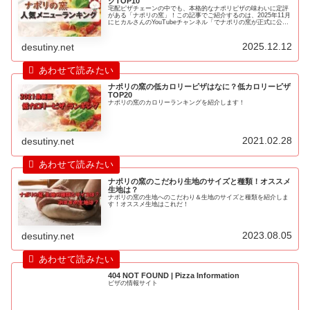
グTOP10
宅配ピザチェーンの中でも、本格的なナポリピザの味わいに定評
がある「ナポリの窯」！この記事でご紹介するのは、2025年11月
にヒカルさんのYouTubeチャンネル「でナポリの窯が正式に公開
した売上データに基づく人気メニューランキングです。一般的な
人気投票ではなく、実際の注文データを基に人気メニューランキ
ングトップ10を徹底解説します。
2025.12.12
desutiny.net
ナポリの窯の低カロリーピザはなに？低カロリーピザ
TOP20
ナポリの窯のカロリーランキングを紹介します！
2021.02.28
desutiny.net
ナポリの窯のこだわり生地のサイズと種類！オススメ
生地は？
ナポリの窯の生地へのこだわり＆生地のサイズと種類を紹介しま
す！オススメ生地はこれだ！
2023.08.05
desutiny.net
404 NOT FOUND | Pizza Information
ピザの情報サイト