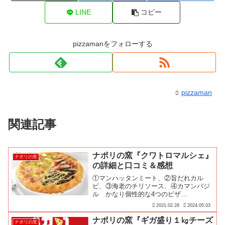
LINE
コピー
pizzamanをフォローする
pizzaman
関連記事
ナポリの窯『クワトロマルシェ』
ナポリの窯
の詳細と口コミ＆感想
①マンハッタンミート、②旨だれカル
ビ、③海老のチリソース、④カマンバジ
ル かなり個性的な4つのピザ…
2021.02.28
2024.05.03
ナポリの窯『ギガ盛り１㎏チーズ
ナポリの窯