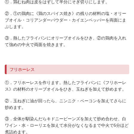
①．鶏むね肉は皮をはずして半分にそぎ切りにします。
②．①の鶏肉に《鶏のスパイス焼き》の残りの材料の塩・オリー
ブオイル・コリアンダーパウダー・カイエンペッパーを両面にま
ぶします。
③．熱したフライパンにオリーブオイルをひき、②の鶏肉を入れ
て強めの中火で両面を焼きます。
フリホーレス
①．フリホーレスを作ります。熱したフライパンに《フリホーレ
ス》の材料のオリーブオイルをひき、玉ねぎを加えて炒めます。
②．玉ねぎに油が回ったら、ニンニク・ベーコンを加えてさらに
炒めます。
③．全体が馴染んだらキドニービーンズを加えて炒め合わせ、白
ワイン・水・ローリエを加えて水分がなくなるまで中火で5分ほど
煮詰めます。