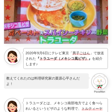
2020年9月6日にテレビ東京「
男子ごはん
」で放送
された
『
トラユーダ（メキシコ風ピザ）
』
を紹介
します♪
教えてくれたのは料理研究家の栗原心平さんだ
よ！
PizzaMan
トラユーダとは、メキシコ南部地方でよく食べら
れいるというピザのような料理で、
トルティーヤ