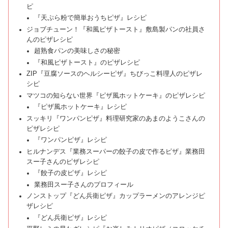
ピ
『天ぷら粉で簡単おうちピザ』レシピ
ジョブチューン！『和風ピザトースト』敷島製パンの社員さ
んのピザレシピ
超熟食パンの美味しさの秘密
『和風ピザトースト』のピザレシピ
ZIP『豆腐ソースのヘルシーピザ』ちびっこ料理人のピザレ
シピ
マツコの知らない世界『ピザ風ホットケーキ』のピザレシピ
『ピザ風ホットケーキ』レシピ
スッキリ『ワンパンピザ』料理研究家のあまのようこさんの
ピザレシピ
『ワンパンピザ』レシピ
ヒルナンデス『業務スーパーの餃子の皮で作るピザ』業務田
スー子さんのピザレシピ
『餃子の皮ピザ』レシピ
業務田スー子さんのプロフィール
ノンストップ『どん兵衛ピザ』カップラーメンのアレンジピ
ザレシピ
『どん兵衛ピザ』レシピ