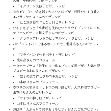
の母・かめ代先生のピザレシピ
『イタリアン丸餃子ピザ』レシピ
有吉ゼミ『たこ焼き器で作るひと口ピザ』料理やりすぎ芸人
エハラマサヒロさんのピザレシピ
『たこ焼き器で作るひと口ピザ』レシピ
ひるまえほっと『小麦粉を使わないクラウドブレッドのマル
ゲリータピザ』吉川文子さんのピザレシピ
『クラウドブレッドのピザマルゲリータピザ』レシピ
ZIP『フライパンで作るポテトピザ』北斗晶さんのピザレシ
ピ
『フライパンで作るポテトピザ』レシピ
北斗晶さんのプロフィール
サタデープラス『餃子の皮で作るプルコギ風ピザ』人気料理
ブロガー山本ゆりさんのピザレシピ
『餃子の皮で作るプルコギ風ピザ』レシピ
山本ゆりさんのプロフィール
ウワサのお客さま『サトウの切り餅ピザ』人気料理ブロガー
山本ゆりさんのピザレシピ
『サトウの切り餅ピザ』レシピ
山本ゆりさんのプロフィール
おは朝『天ぷら粉で簡単おうちピザ』おきたご飯のピザレシ