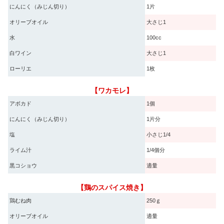
にんにく（みじん切り）
1片
オリーブオイル
大さじ1
水
100cc
白ワイン
大さじ1
ローリエ
1枚
【ワカモレ】
アボカド
1個
にんにく（みじん切り）
1片分
塩
小さじ1/4
ライム汁
1/4個分
黒コショウ
適量
【鶏のスパイス焼き】
鶏むね肉
250ｇ
オリーブオイル
適量