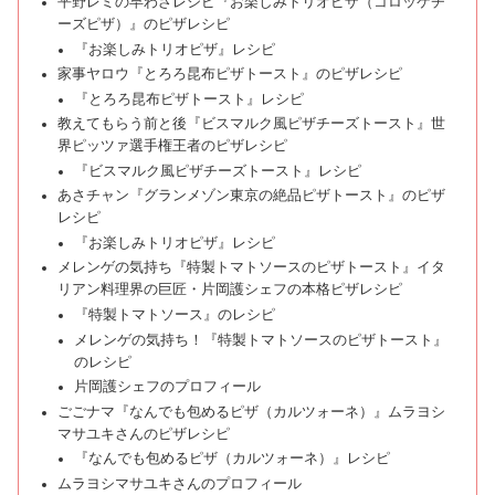
平野レミの早わざレシピ『お楽しみトリオピザ（コロッケチ
ーズピザ）』のピザレシピ
『お楽しみトリオピザ』レシピ
家事ヤロウ『とろろ昆布ピザトースト』のピザレシピ
『とろろ昆布ピザトースト』レシピ
教えてもらう前と後『ビスマルク風ピザチーズトースト』世
界ピッツァ選手権王者のピザレシピ
『ビスマルク風ピザチーズトースト』レシピ
あさチャン『グランメゾン東京の絶品ピザトースト』のピザ
レシピ
『お楽しみトリオピザ』レシピ
メレンゲの気持ち『特製トマトソースのピザトースト』イタ
リアン料理界の巨匠・片岡護シェフの本格ピザレシピ
『特製トマトソース』のレシピ
メレンゲの気持ち！『特製トマトソースのピザトースト』
のレシピ
片岡護シェフのプロフィール
ごごナマ『なんでも包めるピザ（カルツォーネ）』ムラヨシ
マサユキさんのピザレシピ
『なんでも包めるピザ（カルツォーネ）』レシピ
ムラヨシマサユキさんのプロフィール