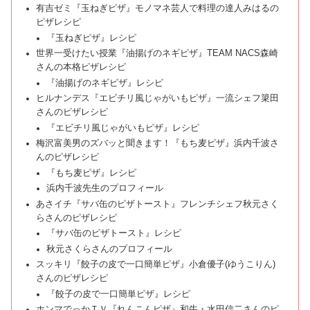
有吉ゼミ『玉ねぎピザ』モノマネ芸人で料理の達人みはるの
ピザレシピ
『玉ねぎピザ』レシピ
世界一受けたい授業『油揚げのネギピザ』TEAM NACS森崎
さんの本格ピザレシピ
『油揚げのネギピザ』レシピ
ヒルナンデス『エビチリ風じゃがいもピザ』一流シェフ簗田
さんのピザレシピ
『エビチリ風じゃがいもピザ』レシピ
梅沢富美男のズバッと聞きます！『もち麦ピザ』浜内千波さ
んのピザレシピ
『もち麦ピザ』レシピ
浜内千波先生のプロフィール
あさイチ『サバ缶のピザトースト』フレンチシェフ秋元さく
らさんのピザレシピ
『サバ缶のピザトースト』レシピ
秋元さくらさんのプロフィール
スッキリ『餃子の皮で一口簡単ピザ』小倉優子(ゆうこりん)
さんのピザレシピ
『餃子の皮で一口簡単ピザ』レシピ
ホンマでっかＴＶ『れんこんピザ』和牛・水田信二さんのピ