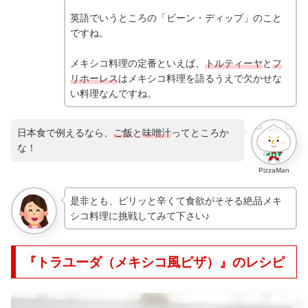
英語でいうところの「ビーン・ディップ」のこと
ですね。
メキシコ料理の定番といえば、
トルティーヤ
と
フ
リホーレス
はメキシコ料理を語るうえで欠かせな
い料理なんですね。
日本食で例えるなら、
ご飯
と
味噌汁
ってところか
な！
PizzaMan
是非とも、ピリッと辛くて食欲がそそる絶品メキ
シコ料理に挑戦してみて下さい♪
『トラユーダ（メキシコ風ピザ）』のレシピ