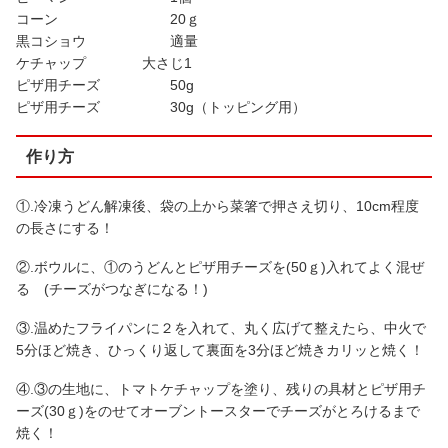
コーン 20ｇ
黒コショウ 適量
ケチャップ 大さじ1
ピザ用チーズ 50g
ピザ用チーズ 30g（トッピング用）
作り方
①.冷凍うどん解凍後、袋の上から菜箸で押さえ切り、10cm程度
の長さにする！
②.ボウルに、①のうどんとピザ用チーズを(50ｇ)入れてよく混ぜ
る (チーズがつなぎになる！)
③.温めたフライパンに２を入れて、丸く広げて整えたら、中火で
5分ほど焼き、ひっくり返して裏面を3分ほど焼きカリッと焼く！
④.③の生地に、トマトケチャップを塗り、残りの具材とピザ用チ
ーズ(30ｇ)をのせてオーブントースターでチーズがとろけるまで
焼く！