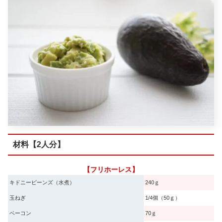
材料【2人分】
【フリホーレス】
キドニービーンズ（水煮）
240ｇ
玉ねぎ
1/4個（50ｇ）
ベーコン
70ｇ