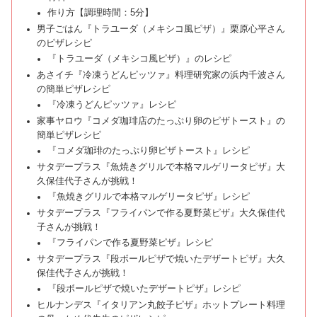
作り方【調理時間：5分】
男子ごはん『トラユーダ（メキシコ風ピザ）』栗原心平さん
のピザレシピ
『トラユーダ（メキシコ風ピザ）』のレシピ
あさイチ『冷凍うどんピッツァ』料理研究家の浜内千波さん
の簡単ピザレシピ
『冷凍うどんピッツァ』レシピ
家事ヤロウ『コメダ珈琲店のたっぷり卵のピザトースト』の
簡単ピザレシピ
『コメダ珈琲のたっぷり卵ピザトースト』レシピ
サタデープラス『魚焼きグリルで本格マルゲリータピザ』大
久保佳代子さんが挑戦！
『魚焼きグリルで本格マルゲリータピザ』レシピ
サタデープラス『フライパンで作る夏野菜ピザ』大久保佳代
子さんが挑戦！
『フライパンで作る夏野菜ピザ』レシピ
サタデープラス『段ボールピザで焼いたデザートピザ』大久
保佳代子さんが挑戦！
『段ボールピザで焼いたデザートピザ』レシピ
ヒルナンデス『イタリアン丸餃子ピザ』ホットプレート料理