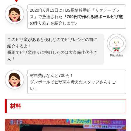
2020年6月13日にTBS系情報番組「サタデープラ
ス」で放送された
『700円で作れる段ボールピザ窯
の作り方』
を紹介します♪
このピザ窯があると便利なのでピザレシピの前に
紹介するよ！
番組でピザ窯作りに挑戦したのは大久保佳代子さ
PizzaMan
ん！
材料費はなんと700円！
ダンボールでピザ窯を考えたスタッフさんすご
い！
材料