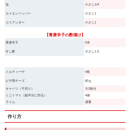
塩
小さじ1/4
カイエンペッパー
小さじ1
コリアンダー
小さじ1
【青唐辛子の酢漬け】
青唐辛子
5本
すし酢
大さじ1.5
トルティーヤ
4枚
ピザ用チーズ
80ｇ
キャベツ（千切り）
大2枚分
ミニトマト（縦半分に切る）
4個
ライム
適量
作り方