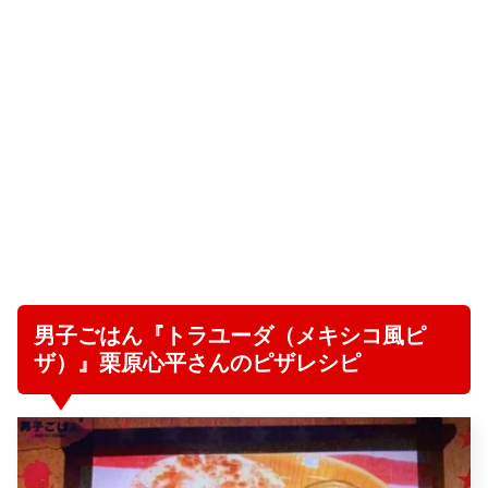
男子ごはん『トラユーダ（メキシコ風ピ
ザ）』栗原心平さんのピザレシピ