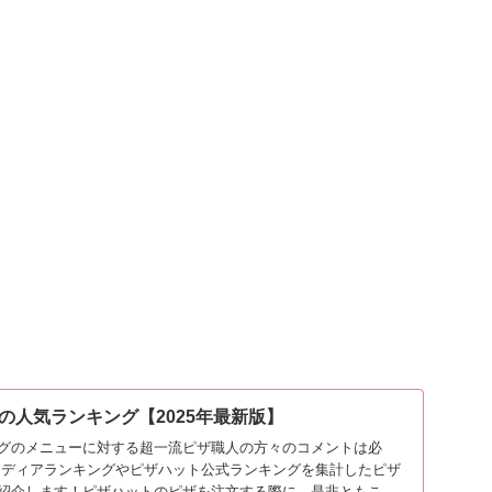
の人気ランキング【2025年最新版】
グのメニューに対する超一流ピザ職人の方々のコメントは必
メディアランキングやピザハット公式ランキングを集計したピザ
紹介します！ピザハットのピザを注文する際に、是非ともこち