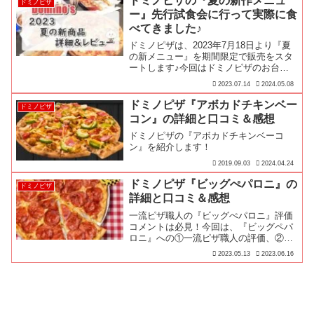
ドミノピザの『夏の新作メニュ
ドミノピザ
ー』先行試食会に行って実際に食
べてきました♪
ドミノピザは、2023年7月18日より『夏
の新メニュー』を期間限定で販売をスタ
ートします♪今回はドミノピザのお台場
店で開催された『夏の新メニュー』試食
2023.07.14
2024.05.08
会に招待してもらったんで、その模様を
お届けするよ～♪
ドミノピザ『アボカドチキンベー
ドミノピザ
コン』の詳細と口コミ＆感想
ドミノピザの『アボカドチキンベーコ
ン』を紹介します！
2019.09.03
2024.04.24
ドミノピザ『ビッグぺパロニ』の
ドミノピザ
詳細と口コミ＆感想
一流ピザ職人の『ビッグぺパロニ』評価
コメントは必見！今回は、『ビッグペパ
ロニ』への①一流ピザ職人の評価、②実
際に食べた感想、③商品詳細、④みんな
2023.05.13
2023.06.16
の口コミ、➄ドミノピザ関係者のコメン
トをお届けします♪