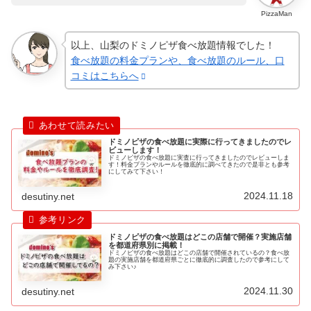
PizzaMan
以上、山梨のドミノピザ食べ放題情報でした！
食べ放題の料金プランや、食べ放題のルール、口
コミはこちらへ
ドミノピザの食べ放題に実際に行ってきましたのでレ
ビューします！
ドミノピザの食べ放題に実査に行ってきましたのでレビューしま
す！料金プランやルールを徹底的に調べてきたので是非とも参考
にしてみて下さい！
2024.11.18
desutiny.net
ドミノピザの食べ放題はどこの店舗で開催？実施店舗
を都道府県別に掲載！
ドミノピザの食べ放題はどこの店舗で開催されているの？食べ放
題の実施店舗を都道府県ごとに徹底的に調査したので参考にして
み下さい♪
2024.11.30
desutiny.net