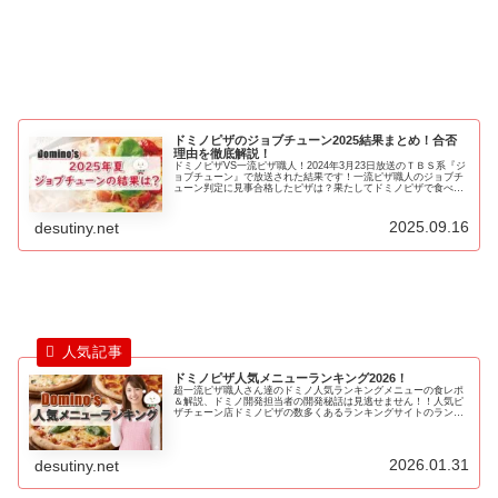
ドミノピザのジョブチューン2025結果まとめ！合否
理由を徹底解説！
ドミノピザVS一流ピザ職人！2024年3月23日放送のＴＢＳ系『ジ
ョブチューン』で放送された結果です！一流ピザ職人のジョブチ
ューン判定に見事合格したピザは？果たしてドミノピザで食べる
べきメニューは！？
2025.09.16
desutiny.net
ドミノピザ人気メニューランキング2026！
超一流ピザ職人さん達のドミノ人気ランキングメニューの食レポ
＆解説、ドミノ開発担当者の開発秘話は見逃せません！！人気ピ
ザチェーン店ドミノピザの数多くあるランキングサイトのランキ
ング結果やテレビ番組で紹介されたランキング結果をポイント換
算しランキングしたものが『最強ドミノピザメニューの人気ラン
キングBEST20』です！
2026.01.31
desutiny.net