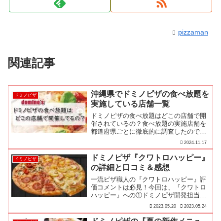
pizzaman
関連記事
沖縄県でドミノピザの食べ放題を
ドミノピザ
実施している店舗一覧
ドミノピザの食べ放題はどこの店舗で開
催されているの？食べ放題の実施店舗を
都道府県ごとに徹底的に調査したので参
考にしてみ下さい♪
2024.11.17
ドミノピザ『クワトロハッピー』
ドミノピザ
の詳細と口コミ＆感想
一流ピザ職人の『クワトロハッピー』評
価コメントは必見！今回は、『クワトロ
ハッピー』への①ドミノピザ開発担当者
のコメント、②一流ピザ職人の評価、③
2023.05.20
2023.05.24
商品詳細、④みんなの口コミをお届けし
ます♪