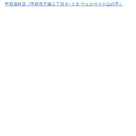
甲府湯村店（甲府市千塚１丁目９−１８ ウェルサイド山の手）