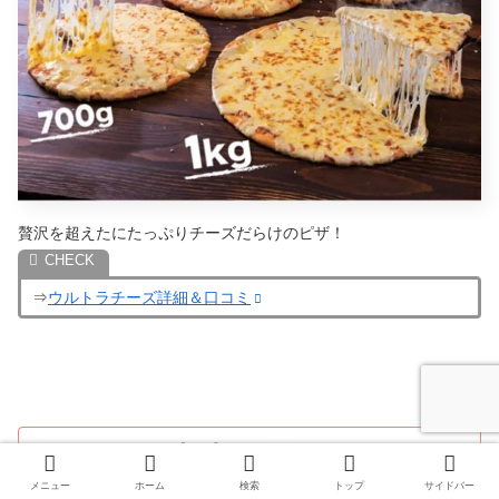
贅沢を超えたにたっぷりチーズだらけのピザ！
⇒
ウルトラチーズ詳細＆口コミ
【2025】ドミノピザのクリスマスはセットとクーポ
ンが断然お得！
ドミノピザの2024年のクリスマスメニューも素晴らしいピザ、サ
イドメニュー、セットメニューが出揃ったよ！プレミアムセット
メニュー
ホーム
検索
トップ
サイドバー
もめちゃくちゃお得！あの伝説のクーポン利用できる！