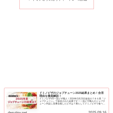
ドミノピザのジョブチューン2025結果まとめ！合否
理由を徹底解説！
ドミノピザVS一流ピザ職人！2024年3月23日放送のＴＢＳ系『ジ
ョブチューン』で放送された結果です！一流ピザ職人のジョブチ
ューン判定に見事合格したピザは？果たしてドミノピザで食べる
べきメニューは！？
2025.09.16
desutiny.net