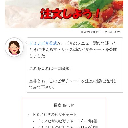
2021.08.13
2024.04.24
ドミノピザ公式
が、ピザのメニュー選びで迷った
ときに使えるマトリクス型のピザチャートを公開
しました！
これを見れば一目瞭然！
是非とも、このピザチャートを注文の際に活用し
てみて下さい♪
目次
ドミノピザのピザチャート
ドミノピザのピザチャートA～N詳細
ドミノピザのピザチャートO～W詳細