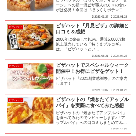
ピザハットの『ほっくりポテマヨソーセ
ージ』への超一流ピザ職人の方々の食レ
ポは必見！今回は『ほっくりポテマヨソ
ーセージ』への①一流ピザ職人の評価、
2023.01.27
2023.01.28
②実食レビュー、③商品詳細、④みんな
の口コミの順にお届けします！
ピザハット『月見ピザ』の詳細と
ピザハット
口コミ＆感想
2006年に発売して以来、通算5,000万枚
以上販売している「特うまプルコギ」
は、「ピザハットとい…
2021.05.21
2024.04.27
ピザハットでスペシャルウィーク
ピザハット
開催中！お得にピザをゲット！
ピザハット『2021創業感謝祭』のご案内
します！
2021.10.07
2024.04.26
ピザハットの『焼きたてアップル
ピザハット
パイ』を実際に食べてみた感想
ピザハットの『焼きたてアップルパイ』
を食べてみたのでレビューします♪『ア
ップルパイ』への口コミもまとめてみま
したのでご注文される際に参考してみて
2023.10.28
ください！