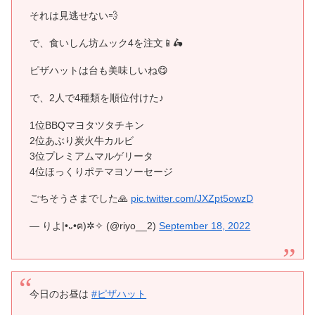
それは見逃せない💨
で、食いしん坊ムック4を注文📱🛵
ピザハットは台も美味しいね😋
で、2人で4種類を順位付けた♪
1位BBQマヨタツタチキン
2位あぶり炭火牛カルビ
3位プレミアムマルゲリータ
4位ほっくりポテマヨソーセージ
ごちそうさまでした🙏
pic.twitter.com/JXZpt5owzD
— りよ|•᎑•ฅ)✲✧ (@riyo__2)
September 18, 2022
今日のお昼は
#ピザハット