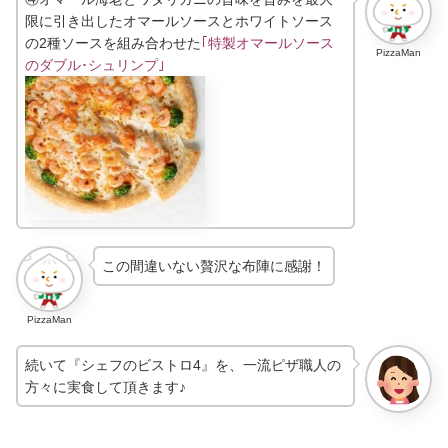
限に引き出したオマールソースとホワイトソース
の2種ソースを組み合わせた
｢特製オマールソース
PizzaMan
のダブル･シュリンプ｣
この間違いない贅沢な布陣に感謝！
PizzaMan
続いて『シェフのビストロ4』を、一流ピザ職人の
方々に実食して頂きます♪