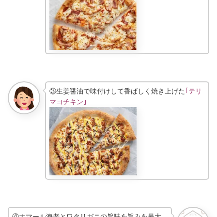
③生姜醤油で味付けして香ばしく焼き上げた
｢テリ
マヨチキン｣
④オマール海老とワタリガニの旨味を旨みを最大