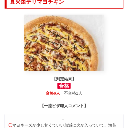
直火焼テリマヨチキン
【判定結果】
合格
合格6人
不合格1人
【一流ピザ職人コメント】
〇
マヨネーズが少し甘くていい加減に火が入っていて、海苔