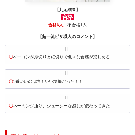
【判定結果】
合格
合格6人
不合格1人
【
超一流ピザ職人のコメント
】
〇
ベーコンが厚切りと細切りで色々な食感が楽しめる！
〇
1番いいのは塩！いい塩梅だった！！
〇
ネーミング通り、ジューシーな感じが伝わってきた！