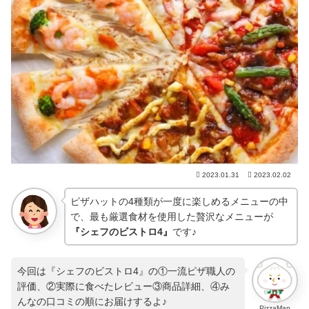
2023.01.31
2023.02.02
ピザハットの4種類が一度に楽しめるメニューの中
で、最も厳選食材を使用した贅沢なメニューが
『シェフのビストロ4』
です♪
今回は『シェフのビストロ4』の①一流ピザ職人の
評価、②実際に食べたレビュー③商品詳細、④み
んなの口コミの順にお届けするよ♪
PizzaMan