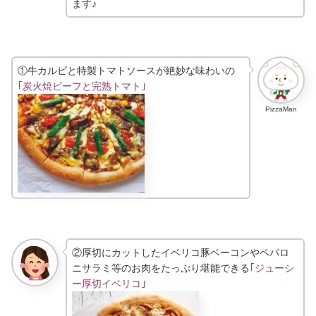
ます♪
①牛カルビと特製トマトソースが絶妙な味わいの
｢炭火焼ビーフと完熟トマト｣
PizzaMan
②厚切にカットしたイベリコ豚ベーコンやペパロ
ニサラミ等のお肉をたっぷり堪能できる
｢ジューシ
ー厚切イベリコ｣