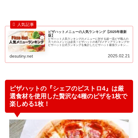
ピザハットメニューの人気ランキング【2025年最新
版】
ピザハット人気ランキングのメニューに対する超一流ピザ職人の
方々のコメントは必見！ピザハットの各TVメディアランキングや
ピザハット公式ランキングを集計したピザハット最強ランキング
を紹介します！ピザハットのピザを注文する際に、是非ともこち
らのラ…
2025.02.21
desutiny.net
ピザハットの『シェフのビストロ4』は厳
選食材を使用した贅沢な4種のピザを1枚で
楽しめる1枚！