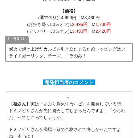
【
価格
】
(通常価格)L4,990円 M3,460円
(お持ち帰り50％オフ)L
2,495円
M
1,730円
(デリバリー30％オフ)L
3,490円
M
2,420円
炭火で焼き上げたカルビを引き立たせるためトッピングはフ
ライドガーリック、チーズ、ニラのみ！
開発担当者のコメント
【
桂さん
】実は『あぶり炭火牛カルビ』を開発している時、
ドミノピザさんが先に発売してしまったんですよ…「やられ
た」ってところでしょうか…
ドミノピザさんが満場一致で合格されて悔しかったですよ
ね、本当に！