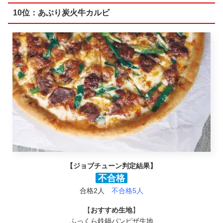
10位：あぶり炭火牛カルビ
【ジョブチューン判定結果】
不合格
合格2人
不合格5人
【
おすすめ生地
】
ふっくら鉄鍋パンピザ生地