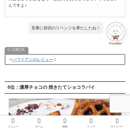
んですよ♪
見事に前回のリベンジを果たしたね！
PizzaMan
⇒
ハワイアンのレビュー
6位：濃厚チョコの 焼きたてショコラパイ
メニュー
ホーム
検索
トップ
サイドバー