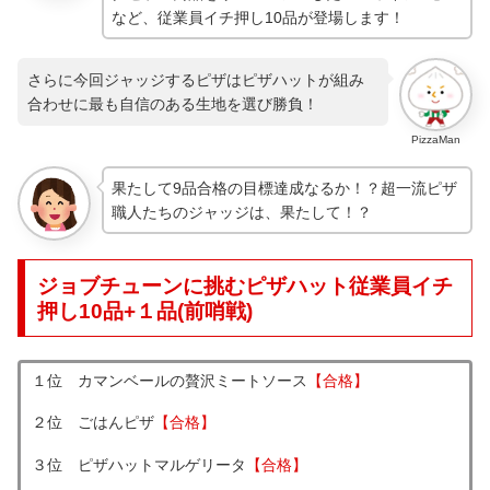
など、従業員イチ押し10品が登場します！
さらに今回ジャッジするピザはピザハットが組み
合わせに最も自信のある生地を選び勝負！
PizzaMan
果たして9品合格の目標達成なるか！？超一流ピザ
職人たちのジャッジは、果たして！？
ジョブチューンに挑むピザハット従業員イチ
押し10品+１品(前哨戦)
１位 カマンベールの贅沢ミートソース
【合格】
２位 ごはんピザ
【合格】
３位 ピザハットマルゲリータ
【合格】