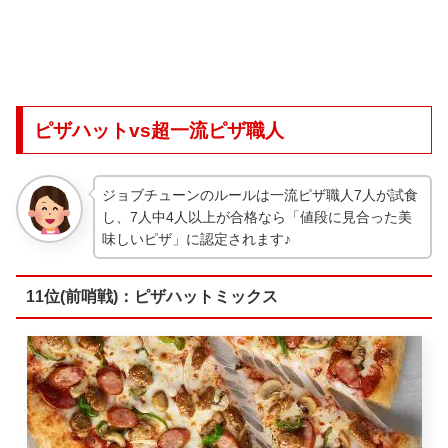
ピザハットvs超一流ピザ職人
ジョブチューンのルールは一流ピザ職人7人が試食
し、7人中4人以上が合格なら「値段に見合った美
味しいピザ」に認定されます♪
11位(前哨戦)：ピザハットミックス