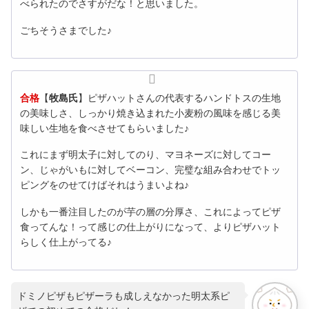
べられたのでさすがだな！と思いました。
ごちそうさまでした♪
合格
【
牧島氏
】ピザハットさんの代表するハンドトスの生地
の美味しさ、
しっかり焼き込まれた小麦粉の風味を感じる美
味しい生地を食べさ
せてもらいました♪
これにまず明太子に対してのり、
マヨネーズに対してコー
ン、じゃがいもに対してベーコン、
完璧な組み合わせでトッ
ピングをのせてけばそれはうまいよね♪
しかも一番注目したのが芋の層の分厚さ、
これによってピザ
食ってんな！って感じの仕上がりになって、
よりピザハット
らしく仕上がってる♪
ドミノピザもピザーラも成しえなかった明太系ピ