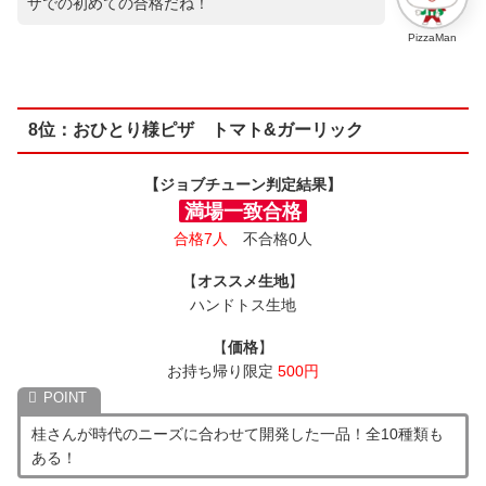
ザでの初めての合格だね！
PizzaMan
8位：おひとり様ピザ トマト&ガーリック
【ジョブチューン判定結果】
満場一致合格
合格7人
不合格0人
【
オススメ生地
】
ハンドトス生地
【
価格
】
お持ち帰り限定
500円
桂さんが時代のニーズに合わせて開発した一品！全10種類も
ある！