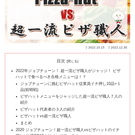
2022.10.15
2022.12.30
目次
2022年ジョブチューン！ 超一流ピザ職人がジャッジ！ ピザ
ハットで食べるべき合格メニューは！？
ジョブチューンに挑むピザハット従業員イチ押し10品+１
品(前哨戦)
ピザハットメニューをジャッジした超一流ピザ職人７人の
紹介
ピザハット代表者の３人の紹介
ピザハットvs超一流ピザ職人
まとめ
2020 ジョブチューン！超一流ピザ職人vsピザハットのイチ