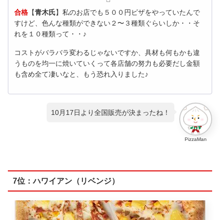
合格
【
青木氏
】私のお店でも５００円ピザをやっていたんで
すけど、色んな種類ができない２〜３種類ぐらいしか・・そ
れを１０種類って・・♪
コストがバラバラ変わるじゃないですか、具材も何もかも違
うものを均一に焼いていくって各店舗の努力も必要だし金額
も含め全て凄いなと、もう恐れ入りました♪
10月17日より全国販売が決まったね！
PizzaMan
7位：ハワイアン（リベンジ）