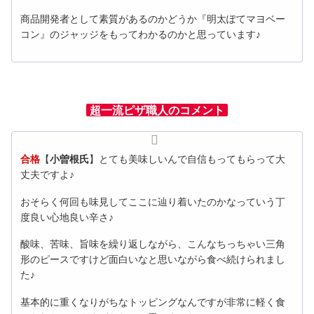
商品開発者として素質があるのかどうか『明太ぽてマヨベー
コン』のジャッジをもってわかるのかと思っています♪
超一流ピザ職人のコメント
合格
【
小曽根氏
】とても美味しいんで自信もってもらって大
丈夫ですよ♪
おそらく何回も味見してここに辿り着いたのかなっていう丁
度良い心地良い辛さ♪
酸味、苦味、旨味を繰り返しながら、こんなちっちゃい三角
形のピースですけど面白いなと思いながら食べ続けられまし
た♪
基本的に重くなりがちなトッピングなんですが非常に軽く食