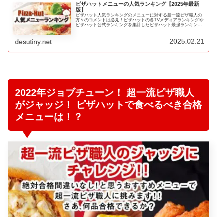
ピザハットメニューの人気ランキング【2025年最新
版】
ピザハット人気ランキングのメニューに対する超一流ピザ職人の
方々のコメントは必見！ピザハットの各TVメディアランキングや
ピザハット公式ランキングを集計したピザハット最強ランキング
を紹介します！ピザハットのピザを注文する際に、是非ともこち
らのラ…
2025.02.21
desutiny.net
2022年ジョブチューン！ 超一流ピザ職人
がジャッジ！ ピザハットで食べるべき合格
メニューは！？