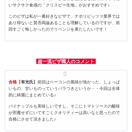
いサクサク食感の「クリスピー生地」がおすすめです♪
このピザは私が一番好きなピザで、ナポリピッツァ業界では
あり得ないと賛否両論あることも理解しているのですが、前
回すごく悔しかったのでリベンジを果たしたいです！
超一流ピザ職人のコメント
合格
【
有光氏
】前回はベーコンの風味が強かった、しょっぱ
いもの、
甘いものっていうバラつきというか・・
今回は全体
的に綺麗にまとめている♪
パイナップルも美味しいですし、
そこにトマトソースの酸味
が邪魔せずにいてすごくクオリティーは
高いなと思ったので
合格にさせて頂きました♪