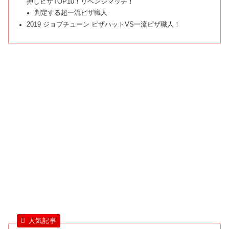
押しピザTOP10！リベンジマッチ！
判定する超一流ピザ職人
2019 ジョブチューン ピザハットVS一流ピザ職人！