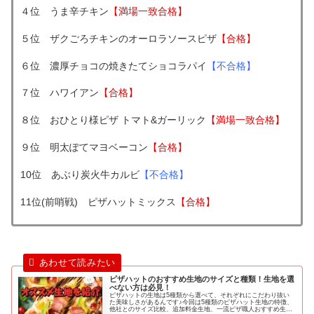
４位 うま辛チキン
【満場一致合格】
５位 ザクごろチキンのオーロラソースピザ
【合格】
６位 濃厚チョコの焼きたてショコラパイ
【不合格】
７位 ハワイアン
【合格】
８位 おひとり様ピザ トマト&ガーリック
【満場一致合格】
９位 明太ぽてマヨベーコン
【合格】
10位 あぶり炭火牛カルビ
【不合格】
11位(前哨戦) ピザハットミックス
【合格】
ピザハットのおすすめ生地のサイズと種類！生地を選
べない方は必見！
ピザハットの生地は5種類から選べて、それぞれにこだわり抜い
た美味しさがあるんです♪今回は5種類のピザハット生地の特徴、
他社とのサイズ比較、追加料金生地、一流ピザ職人おすすめ生地