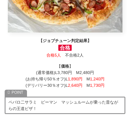
【ジョブチューン判定結果】
合格
合格5人
不合格2人
【
価格
】
(通常価格)L3,780円 M2,480円
(お持ち帰り50％オフ)L
1,890円
M
1,240円
(デリバリー30％オフ)L
2,640円
M
1,730円
ペバロ二サラミ ピーマン マッシュルームが乗った昔なが
らの王道ピザ！