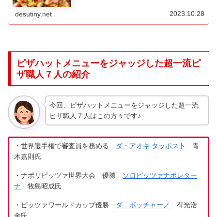
を紹介します♪
2023.10.28
desutiny.net
ピザハットメニューをジャッジした超一流ピ
ザ職人７人の紹介
今回、ピザハットメニューをジャッジした超一流
ピザ職人７人はこの方々です♪
・世界選手権で審査員を務める
ダ・アオキ タッポスト
青
木嘉則氏
・ナポリピッツァ世界大会 優勝
ソロピッツァナポレター
ナ
牧島昭成氏
・ピッツァワールドカップ優勝
ダ ボッチャーノ
有光浩
全氏