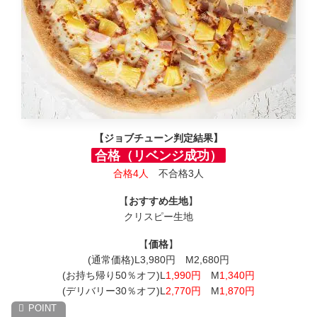
【ジョブチューン判定結果】
合格（リベンジ成功）
合格4人
不合格3人
【
おすすめ生地
】
クリスピー生地
【
価格
】
(通常価格)L3,980円 M2,680円
(お持ち帰り50％オフ)L
1,990円
M
1,340円
(デリバリー30％オフ)L
2,770円
M
1,870円