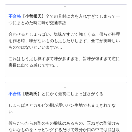
不合格
【
小曽根氏
】全ての具材に力を入れすぎてしまって一
つにまとめた時に味が交通事故…
合わせるとしょっぱい、塩味がすごく強くくる、僕らが料理
を作る時、味がないものも足したりします、全てが美味しい
ものではないといいますか…
これはもう足し算すぎて味が多すぎる、旨味が強すぎて逆に
裏目に出てる感じですね…
不合格
【
牧島氏
】とにかく最初にしょっぱさがくる…
しょっぱさとカルビの脂が厚いパン生地でも支えきれてな
い…
僕らだったらお酢のもの酸味のあるもの、玉ねぎの酢漬けみ
ないなものをトッピングするだけで幾分か口の中では脂は収