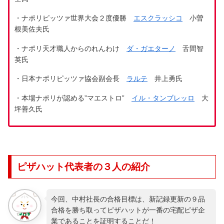
・ナポリピッツァ世界大会２度優勝
エスクラッシコ
小曽
根美佐夫氏
・ナポリ天才職人からのれんわけ
ダ・ガエターノ
舌間智
英氏
・日本ナポリピッツァ協会副会長
ラルテ
井上勇氏
・本場ナポリが認める”マエストロ”
イル・タンブレッロ
大
坪善久氏
ピザハット代表者の３人の紹介
今回、中村社長の合格目標は、新記録更新の９品
合格を勝ち取ってピザハットが一番の宅配ピザ企
業であることを証明することだ！