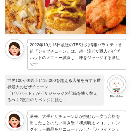
2022年10月15日放送のTBS系列情報バラエティ番
組『ジョブチューン』は、超一流ピザ職人がピザ
ハットのメニュー試食し、味をジャッジする番組
です！
世界100か国以上に18,000を超える店舗を有する世
界最大のピザチェーン
「ピザハット」がピザジャッジの記録を塗り替え
PizzaMan
るべく2度目のリベンジに挑む！
過去、大手ピザチェーン店が挑むも一度も合格を
出したことのない高き壁「和風明太マヨ」、ロン
グセラー商品をリニューアルした「ハワイアン」