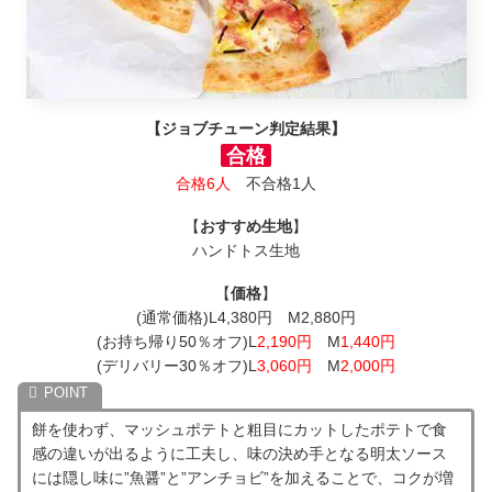
【ジョブチューン判定結果】
合格
合格6人
不合格1人
【
おすすめ生地
】
ハンドトス生地
【
価格
】
(通常価格)L4,380円 M2,880円
(お持ち帰り50％オフ)L
2,190円
M
1,440円
(デリバリー30％オフ)L
3,060円
M
2,000円
餅を使わず、マッシュポテトと粗目にカットしたポテトで食
感の違いが出るように工夫し、味の決め手となる明太ソース
には隠し味に”魚醤”と”アンチョビ”を加えることで、コクが増