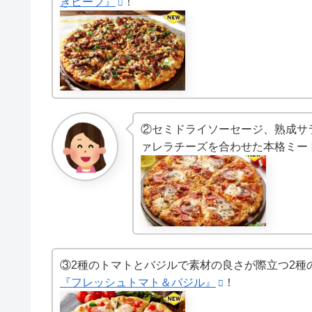
きビーフ』
！
②セミドライソーセージ、熟成サ
ァレラチーズを合わせた本格ミー
③2種のトマトとバジルで素材の良さが際立つ2種
『フレッシュトマト＆バジル』
！