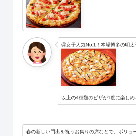
④女子人気No.1！本場博多の明
以上の4種類のピザが1度に楽しめ
春の新しい門出を祝うお集りの席などで、ボリュ