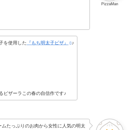
PizzaMan
太子を使用した
『もち明太子ピザ』
♪
るピザーラこの春の自信作です♪
ームたっぷりのお肉から女性に人気の明太