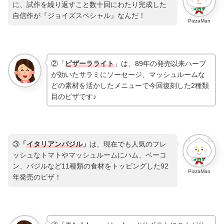
に、試作を繰り返すこと数十回にわたり完成した
自信作が『ジョイズスペシャル』なんだ！
PizzaMan
②「
ピザーラライト
」は、89年の発売以来ハーブ
が効いたサラミにソーセージ、マッシュルームな
どの素材を活かしたメニューで今回復刻した2種類
目のピザです♪
③
「
イタリアンバジル
」
は、現在でも人気のフレ
ッシュなトマトやマッシュルームにハム、ベーコ
ン、バジルなど11種類の食材をトッピングした92
PizzaMan
年発売のピザ！