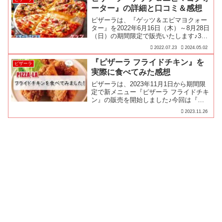
ーター』の詳細と口コミ＆感想
ピザーラは、『ゲッツ＆エビマヨクォー
ター』を2022年6月16日（木）～8月28日
（日）の期間限定で販売いたします♪35
周年を記念して復刻メニューリクエスト
2022.07.23
2024.05.02
No.1『ゲッツ』と夏の大定番メニュー
『ピザーラエビマヨ』と大人気ピザがラ
『ピザーラ フライドチキン』を
ピザーラ
インナップした最強クォーターが『ゲッ
実際に食べてみた感想
ツ＆エビマヨクォーター』なんだ！
ピザーラは、2023年11月1日から期間限
定で新メニュー『ピザーラ フライドチキ
ン』の販売を開始しました♪今回は『ピ
ザーラ フライドチキン』の詳細と実際に
2023.11.26
食べてみた感想、クーポン情報をお届け
します♪