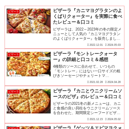
ピザーラ『カニマヨグラタンのよ
ピザーラ
くばりクォーター』を実際に食べ
たレビュー＆口コミ
ピザーラは、2022～2023年の冬の限定メ
ニューとして人気の『カニマヨグラタン
のよくばりクォーター』を販売しました
♪今回は実際に『カニマヨグラタンのよ
2022.12.01
2024.05.03
くばりクォーター』を食べてレビューし
てみました！
ピザーラ『モントレークォータ
ピザーラ
ー』の詳細と口コミ＆感想
4種類のソースに合わせて、いつもの
「モントレー」にはない一口サイズの粗
びきソーセージやチェリートマ…
2021.02.28
2024.04.28
ピザーラ『カニとウニクリームソ
ピザーラ
ースのピザ』のレビュー＆口コミ
ピザーラの2021冬の新メニューは、カニ
と食感の良い貝柱をウニクリームソース
を合わせた、期間限定シーフードピザ
『カニとウニクリームソースのピザ』で
2021.12.15
2024.05.02
す♪
ピザーラ『ゲッツ＆エビマヨクォ
ピザーラ