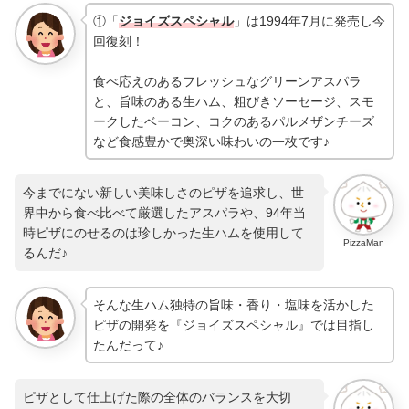
①「
ジョイズスペシャル
」は1994年7月に発売し今
回復刻！
食べ応えのあるフレッシュなグリーンアスパラ
と、旨味のある生ハム、粗びきソーセージ、スモ
ークしたベーコン、コクのあるパルメザンチーズ
など食感豊かで奥深い味わいの一枚です♪
今までにない新しい美味しさのピザを追求し、世
界中から食べ比べて厳選したアスパラや、94年当
時ピザにのせるのは珍しかった生ハムを使用して
PizzaMan
るんだ♪
そんな生ハム独特の旨味・香り・塩味を活かした
ピザの開発を『ジョイズスペシャル』では目指し
たんだって♪
ピザとして仕上げた際の全体のバランスを大切