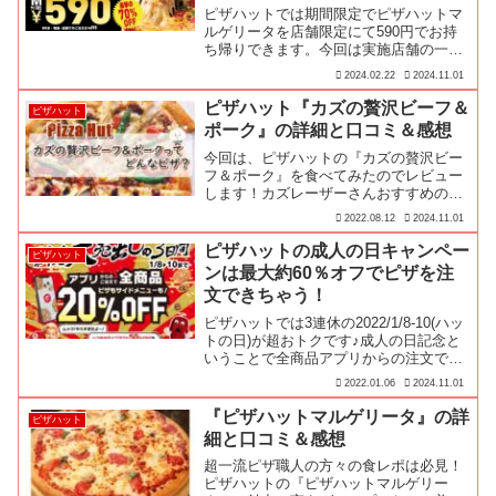
ピザハットでは期間限定でピザハットマ
ルゲリータを店舗限定にて590円でお持
ち帰りできます。今回は実施店舗の一覧
をお届けします♪
2024.02.22
2024.11.01
ピザハット『カズの贅沢ビーフ＆
ピザハット
ポーク』の詳細と口コミ＆感想
今回は、ピザハットの『カズの贅沢ビー
フ＆ポーク』を食べてみたのでレビュー
します！カズレーザーさんおすすめの
『カズの贅沢ビーフ＆ポーク』は｢炭火
2022.08.12
2024.11.01
焼ビーフと完熟トマト｣と｢イベリコバー
ベキュー｣を半分ずつ組み合わせた2022
ピザハットの成人の日キャンペー
ピザハット
年夏限定メニューです♪
ンは最大約60％オフでピザを注
文できちゃう！
ピザハットでは3連休の2022/1/8-10(ハッ
トの日)が超おトクです♪成人の日記念と
いうことで全商品アプリからの注文で
20%OFFの「ピザハット新春大売出し」
2022.01.06
2024.11.01
となっています！しかも全商品アプリか
らの注文で20%OFFは「ピザ全品デリバ
『ピザハットマルゲリータ』の詳
ピザハット
リー30%OFF、お持ち帰り50%OFF」と
細と口コミ＆感想
併用可能とは凄すぎる！
超一流ピザ職人の方々の食レポは必見！
ピザハットの『ピザハットマルゲリー