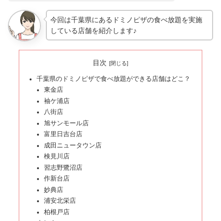
今回は千葉県にあるドミノピザの食べ放題を実施
している店舗を紹介します♪
目次
千葉県のドミノピザで食べ放題ができる店舗はどこ？
東金店
袖ケ浦店
八街店
旭サンモール店
富里日吉台店
成田ニュータウン店
検見川店
習志野鷺沼店
作新台店
妙典店
浦安北栄店
柏根戸店