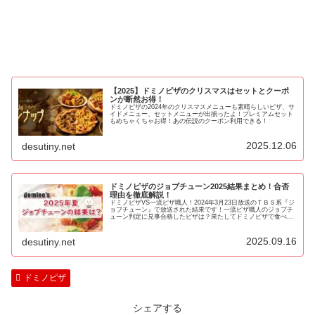
【2025】ドミノピザのクリスマスはセットとクーポ
ンが断然お得！
ドミノピザの2024年のクリスマスメニューも素晴らしいピザ、サ
イドメニュー、セットメニューが出揃ったよ！プレミアムセット
もめちゃくちゃお得！あの伝説のクーポン利用できる！
2025.12.06
desutiny.net
ドミノピザのジョブチューン2025結果まとめ！合否
理由を徹底解説！
ドミノピザVS一流ピザ職人！2024年3月23日放送のＴＢＳ系『ジ
ョブチューン』で放送された結果です！一流ピザ職人のジョブチ
ューン判定に見事合格したピザは？果たしてドミノピザで食べる
べきメニューは！？
2025.09.16
desutiny.net
ドミノピザ
シェアする