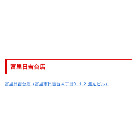
富里日吉台店
富里日吉台店（富里市日吉台４丁目9−１２ 渡辺ビル）