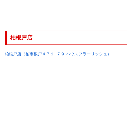
柏根戸店
柏根戸店（柏市根戸４７１−７９ ハウスフラーリッシュ）