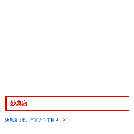
妙典店
妙典店（市川市富浜３丁目４−９）