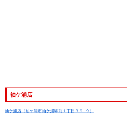
袖ケ浦店
袖ケ浦店（袖ケ浦市袖ケ浦駅前１丁目３９−９）