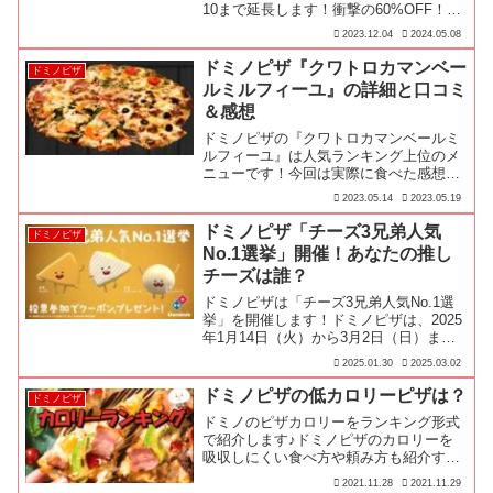
10まで延長します！衝撃の60%OFF！最
大2,830円お得なセールがまだまだ楽しめ
2023.12.04
2024.05.08
ます！
ドミノピザ『クワトロカマンベー
ドミノピザ
ルミルフィーユ』の詳細と口コミ
＆感想
ドミノピザの『クワトロカマンベールミ
ルフィーユ』は人気ランキング上位のメ
ニューです！今回は実際に食べた感想＆
レビューとみんなの口コミをお届けしま
2023.05.14
2023.05.19
す♪
ドミノピザ「チーズ3兄弟人気
ドミノピザ
No.1選挙」開催！あなたの推し
チーズは誰？
ドミノピザは「チーズ3兄弟人気No.1選
挙」を開催します！ドミノピザは、2025
年1月14日（火）から3月2日（日）まで
の期間限定で、「チーズ3兄弟」シリー
2025.01.30
2025.03.02
ズ全5種を販売中です。このシリーズで
は、ウルトラクリスピー生地を3層に重
ドミノピザの低カロリーピザは？
ドミノピザ
ね、その間に...
ドミノのピザカロリーをランキング形式
で紹介します♪ドミノピザのカロリーを
吸収しにくい食べ方や頼み方も紹介する
ので、是非とも参考にしてみてくださ
2021.11.28
2021.11.29
い！