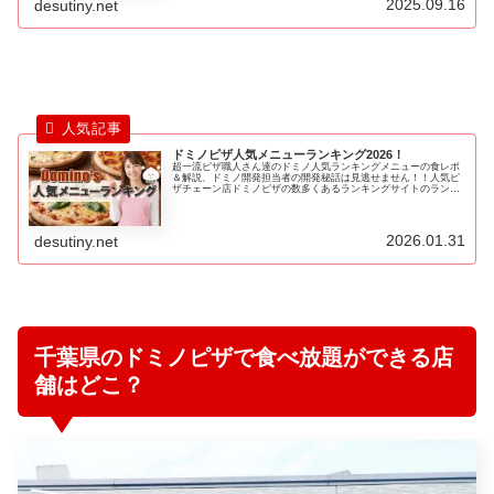
2025.09.16
desutiny.net
ドミノピザ人気メニューランキング2026！
超一流ピザ職人さん達のドミノ人気ランキングメニューの食レポ
＆解説、ドミノ開発担当者の開発秘話は見逃せません！！人気ピ
ザチェーン店ドミノピザの数多くあるランキングサイトのランキ
ング結果やテレビ番組で紹介されたランキング結果をポイント換
算しランキングしたものが『最強ドミノピザメニューの人気ラン
キングBEST20』です！
2026.01.31
desutiny.net
千葉県のドミノピザで食べ放題ができる店
舗はどこ？