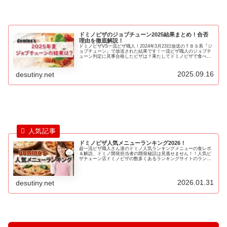
ドミノピザのジョブチューン2025結果まとめ！合否
理由を徹底解説！
ドミノピザVS一流ピザ職人！2024年3月23日放送のＴＢＳ系『ジ
ョブチューン』で放送された結果です！一流ピザ職人のジョブチ
ューン判定に見事合格したピザは？果たしてドミノピザで食べる
べきメニューは！？
2025.09.16
desutiny.net
ドミノピザ人気メニューランキング2026！
超一流ピザ職人さん達のドミノ人気ランキングメニューの食レポ
＆解説、ドミノ開発担当者の開発秘話は見逃せません！！人気ピ
ザチェーン店ドミノピザの数多くあるランキングサイトのランキ
ング結果やテレビ番組で紹介されたランキング結果をポイント換
算しランキングしたものが『最強ドミノピザメニューの人気ラン
キングBEST20』です！
2026.01.31
desutiny.net