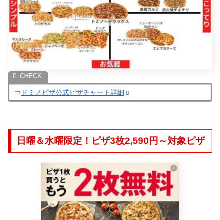
⇒
ドミノピザ公式ピザチャート詳細
日曜＆水曜限定！ピザ3枚2,590円～対象ピザ