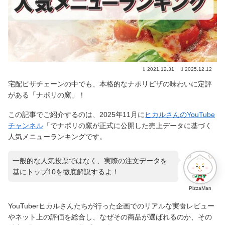
2021.12.31
2025.12.12
宅配ピザチェーンの中でも、本格的なナポリピザの味わいに定評
がある「ナポリの窯」！
この記事でご紹介するのは、2025年11月に
ヒカルさんのYouTube
チャンネル
「でナポリの窯が正式に公開した売上データに基づく
人気メニューランキングです。
一般的な人気投票ではなく、実際の注文データを
基にトップ10を徹底解説するよ！
PizzaMan
YouTuberヒカルさんたちが行った企画でのリアルな実食レビュー
やネット上の評価を総合し、なぜその商品が選ばれるのか、その