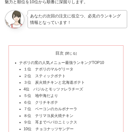
魅力と順位を10位から順番に深掘りします。
あなたの次回の注文に役立つ、必見のランキング
情報となっています！
目次
ナポリの窯の人気メニュー最強ランキングTOP10
１位 ナポリのマルゲリータ
２位 スティックポテト
３位 炭火焼チキンと北海道ポテト
4位 バジルとモッツァレラチーズ
５位 地中海だより
６位 クリチキポテ
７位 ベーコンのカルボナーラ
８位 テリマヨ炭火焼チキン
９位 耳までペパロニミックス
10位 チョコナッツサンデー