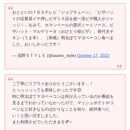
おとといのＴＢＳテレビ『ジョブチューン』「ピザハッ
トの従業員イチ押しピザ１０品を超一流ピザ職人がジャ
ッジ！」をみて、カマンベールの贅沢ミートソース、ピ
ザハット・マルゲリータ（おひとり様ピザ）、骨付きチ
キン（うま辛）、［和風］明太ぽてマヨベーコン食べま
した。おいしかったです！
— 浅野ＳＴＹＬＥ (@asano_style)
October 17, 2022
ご丁寧にリプライありがとうございます…！
とっっっっっても美味しかったです😊
特に明太ぽてマヨベーコンは何が入っているのか番組を
見るまでわかっていなかったので、マッシュポテトやコ
ーンなど好きなものばかりなことを知り、絶対食べた
い！と思い注文しました。
また利用させていただきます🍕✨