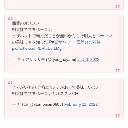
四葉のオススメ！
明太ぽてマヨベーコン
ピザハットで頼んだことが無いからこそ明太とベーコン
の美味しさを知った🍕
#ピザハット_五等分の花嫁
pic.twitter.com/ERtuDvfLMg
— ティアリッサ☃️ (@ryou_hayami)
July 3, 2022
じゃがいものピザはパンチがあって美味しいよ♪
明太ぽてマヨベーコンもオススメ🥰♥️
— ともみ (@tomomiiiii0603)
February 11, 2022