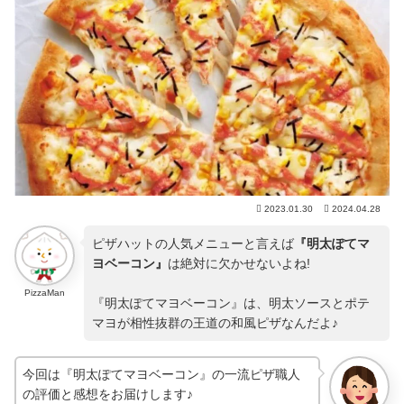
2023.01.30
2024.04.28
ピザハットの人気メニューと言えば
『明太ぽてマ
ヨベーコン』
は絶対に欠かせないよね!
PizzaMan
『明太ぽてマヨベーコン』は、明太ソースとポテ
マヨが相性抜群の王道の和風ピザなんだよ♪
今回は『明太ぽてマヨベーコン』の一流ピザ職人
の評価と感想をお届けします♪