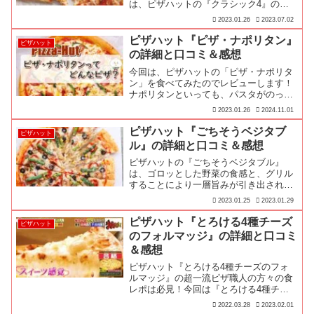
は、ピザハットの『クラシック4』の①
一流ピザ職人さん達の評価、②実際に食
2023.01.26
2023.07.02
べたレビュー、③みんなの口コミ、③商
品詳細をお届けします♪
ピザハット『ピザ・ナポリタン』
ピザハット
の詳細と口コミ＆感想
今回は、ピザハットの「ピザ・ナポリタ
ン」を食べてみたのでレビューします！
ナポリタンといっても、パスタがのって
いるわけではございません。
2023.01.26
2024.11.01
ピザハット『ごちそうベジタブ
ピザハット
ル』の詳細と口コミ＆感想
ピザハットの『ごちそうベジタブル』
は、ゴロッとした野菜の食感と、グリル
することにより一層旨みが引き出された
野菜がたっぷり乗っててとても美味！今
2023.01.25
2023.01.29
回は、『ごちそうベジタブル』を①実際
に食べたレビュー、②詳細情報、③みん
ピザハット『とろける4種チーズ
ピザハット
なの口コミをお届けします♪
のフォルマッジ』の詳細と口コミ
＆感想
ピザハット『とろける4種チーズのフォ
ルマッジ』の超一流ピザ職人の方々の食
レポは必見！今回は『とろける4種チー
ズのフォルマッジ』に対する①一流ピザ
2022.03.28
2023.02.01
職人さん達のコメント、②実際に食べた