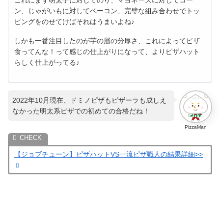
これにまず明太子に対してのり、
マヨネーズに対してコー
ン、じゃがいもに対してベーコン、
完璧な組み合わせでトッ
ピングをのせてけばそれはうまいよね♪
しかも一番注目したのが芋の層の分厚さ、
これによってピザ
食ってんな！って感じの仕上がりになって、
よりピザハット
らしく仕上がってる♪
2022年10月現在、ドミノピザもピザーラも成しえ
なかった明太系ピザでの初めての合格だね！
PizzaMan
【ジョブチューン】ピザハットVS一流ピザ職人の結果詳細>>