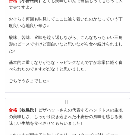
合格
【
小曽根氏
】とても美味しいんで自信もってもらって大
丈夫ですよ♪
おそらく何回も味見してここに辿り着いたのかなっていう丁
度良い心地良い辛さ♪
酸味、苦味、旨味を繰り返しながら、こんなちっちゃい三角
形のピースですけど面白いなと思いながら食べ続けられまし
た♪
基本的に重くなりがちなトッピングなんですが非常に軽く食
べられたのでさすがだな！と思いました。
ごちそうさまでした♪
合格
【
牧島氏
】ピザハットさんの代表するハンドトスの生地
の美味しさ、
しっかり焼き込まれた小麦粉の風味を感じる美
味しい生地を食べさ
せてもらいました♪