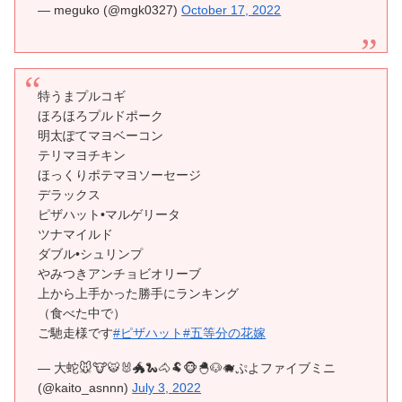
— meguko (@mgk0327)
October 17, 2022
特うまプルコギ
ほろほろプルドポーク
明太ぽてマヨベーコン
テリマヨチキン
ほっくりポテマヨソーセージ
デラックス
ピザハット•マルゲリータ
ツナマイルド
ダブル•シュリンプ
やみつきアンチョビオリーブ
上から上手かった勝手にランキング
（食べた中で）
ご馳走様です
#ピザハット
#五等分の花嫁
— 大蛇🐭🐮🐯🐰🐲🐍🐴🐏🐵🐣🐶🐗ぷよファイブミニ
(@kaito_asnnn)
July 3, 2022