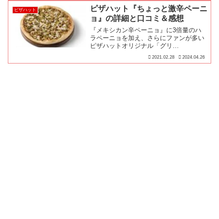
感想、③商品詳細、④みんなの口コミを
ピザハット『ちょっと激辛ペーニ
ピザハット
お届けします♪
ョ』の詳細と口コミ＆感想
『メキシカン辛ペーニョ』に3倍量のハ
ラペーニョを加え、さらにファンが多い
ピザハットオリジナル「グリ…
2021.02.28
2024.04.26