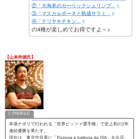
②「大海老のガーリックシュリンプ」
③「マスカルポーネと熟成サラミ」
④「テリヤキチキン」
の4種が楽しめてお得ですよ～♪
【山本尚徳氏】
本場ナポリで行われる「世界ピッツァ選手権」で史上初の2年
連続優勝を果たす。
現在は、東京中目黒に「Pizzeria e trattoria da ISA」を出店。