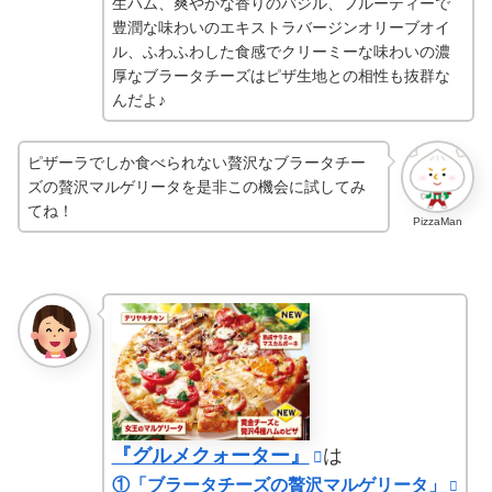
生ハム、爽やかな香りのバジル、フルーティーで
豊潤な味わいのエキストラバージンオリーブオイ
ル、ふわふわした食感でクリーミーな味わいの濃
厚なブラータチーズはピザ生地との相性も抜群な
んだよ♪
ピザーラでしか食べられない贅沢なブラータチー
ズの贅沢マルゲリータを是非この機会に試してみ
てね！
PizzaMan
『グルメクォーター』
は
①「ブラータチーズの贅沢マルゲリータ」