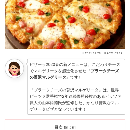
2021.02.28
2021.03.19
ピザーラ2020春の新メニューは、こだわりチーズ
でマルゲリータを超進化させた『
ブラータチーズ
の贅沢マルゲリータ
』です♪
『ブラータチーズの贅沢マルゲリータ』は、世界
ピッツァ選手権で2年連続優勝経験のあるピッツァ
職人の山本尚徳氏が監修した、かなり贅沢なマル
ゲリータピザとなっています！
目次