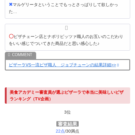
✖
マルゲリータということでもっとさっぱりして欲しかっ
た…
〇
ピザチェーン店とナポリピッツァ職人のお互いのこだわり
をいい感じでついてきた商品だと思い感心した♪
ピザーラVS一流ピザ職人 ジョブチューンの結果詳細>>
美食アカデミー審査員が選ぶピザーラで本当に美味しいピザ
ランキング（TV企画）
3位
審査結果
22点
/30満点