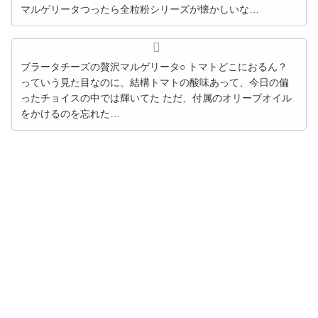
マルゲリータつったら全粒粉シリーズが懐かしいな…
ブラータチーズ
の
贅沢
マルゲリータ
○ トマトどこにおるん？
っていう見た目なのに、結構トマト
の
酸味あって、今日
の
偏
ったチョイス
の
中では輝いてた ただ、付属
の
オリーブオイル
をかけるのを忘れた…