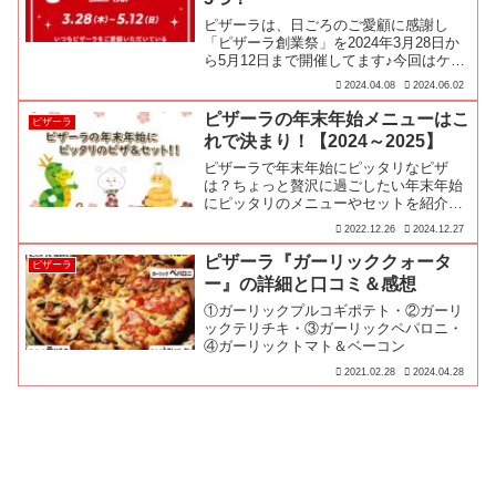
ピザーラは、日ごろのご愛顧に感謝し
「ピザーラ創業祭」を2024年3月28日か
ら5月12日まで開催してます♪今回はケツ
メイシコラボを中心に100人に1人無料キ
2024.04.08
2024.06.02
ャンペーンや2,500円分クーポンも！
ピザーラの年末年始メニューはこ
ピザーラ
れで決まり！【2024～2025】
ピザーラで年末年始にピッタリなピザ
は？ちょっと贅沢に過ごしたい年末年始
にピッタリのメニューやセットを紹介さ
せていただきます♪
2022.12.26
2024.12.27
ピザーラ『ガーリッククォータ
ピザーラ
ー』の詳細と口コミ＆感想
①ガーリックプルコギポテト・②ガーリ
ックテリチキ・③ガーリックペパロニ・
④ガーリックトマト＆ベーコン
2021.02.28
2024.04.28