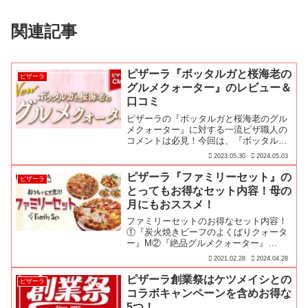
関連記事
ピザーラ『ボッタルガと桜海老の
ピザーラ
グルメクォーター』のレビュー＆
口コミ
ピザーラの『ボッタルガと桜海老のグル
メクォーター』に対する一流ピザ職人の
コメントは必見！今回は、『ボッタルガ
と桜海老のグルメクォーター』の①一流
2023.05.30
2024.05.03
ピザ職人の評価、③実際に食べた感想、
④商品詳細、➄みんなの口コミをお届け
ピザーラ『ファミリーセット』の
ピザーラ
します♪
とってもお得なセット内容！母の
月にもおススメ！
ファミリーセットのお得なセット内容！
①『炭火焼きビーフのよくばりクォータ
ー』M②『絶品グルメクォーター』
M③『トリプルミックス』が3セット
2021.02.28
2024.04.28
ピザーラ創業祭はケツメイシとの
ピザーラ
コラボキャンペーンを含めお得な
5つ！