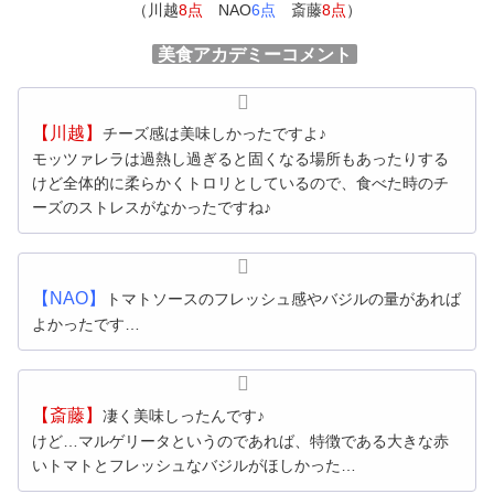
（川越
8点
NAO
6点
斎藤
8点
）
美食アカデミーコメント
【川越】
チーズ感は美味しかったですよ♪
モッツァレラは過熱し過ぎると固くなる場所もあったりする
けど全体的に柔らかくトロリとしているので、食べた時のチ
ーズのストレスがなかったですね♪
【NAO】
トマトソースのフレッシュ感やバジルの量があれば
よかったです…
【斎藤】
凄く美味しったんです♪
けど…マルゲリータというのであれば、特徴である大きな赤
いトマトとフレッシュなバジルがほしかった…