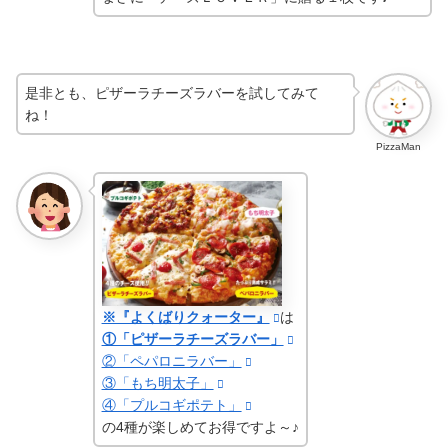
是非とも、ピザーラチーズラバーを試してみて
ね！
PizzaMan
※『よくばりクォーター』
は
①「ピザーラチーズラバー」
②「ペパロニラバー」
③「もち明太子」
④「プルコギポテト」
の4種が楽しめてお得ですよ～♪