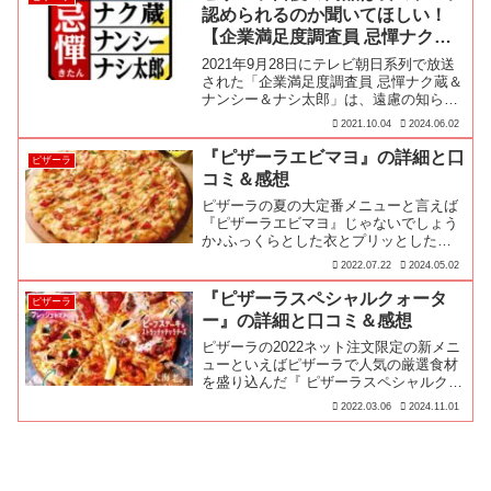
認められるのか聞いてほしい！
【企業満足度調査員 忌憚ナク蔵
＆ナンシー＆ナシ太郎】
2021年9月28日にテレビ朝日系列で放送
された「企業満足度調査員 忌憚ナク蔵＆
ナンシー＆ナシ太郎」は、遠慮の知らな
い敏腕ビジネスマン＆ウーマンの『忌憚
2021.10.04
2024.06.02
ナク蔵＆ナンシー＆ナシ太郎』が企業か
らの依頼を受け、商品の満足度調査を行
『ピザーラエビマヨ』の詳細と口
ピザーラ
い、顧客の”忌憚のない意見”と共に発表
コミ＆感想
していく忖度なしの満足度調査バラエテ
ィー番組です♪果たしてピザーラの商品
ピザーラの夏の大定番メニューと言えば
は食のプロたちにも認められるのか？
『ピザーラエビマヨ』じゃないでしょう
か♪ふっくらとした衣とプリッとしたエ
ビの食感がクセになるエビフリッター
2022.07.22
2024.05.02
に、甘みと酸味のハーモニーが絶妙…
『ピザーラスペシャルクォータ
ピザーラ
ー』の詳細と口コミ＆感想
ピザーラの2022ネット注文限定の新メニ
ューといえばピザーラで人気の厳選食材
を盛り込んだ『 ピザーラスペシャルクォ
ーター』です♪『ピザーラスペシャルク
2022.03.06
2024.11.01
ォーター』は、フレッシュで上質な厳選
食材を使用しているピザーラにしかでき
ない特別なピザを、と考えられたスペシ
ャルな一枚です♪