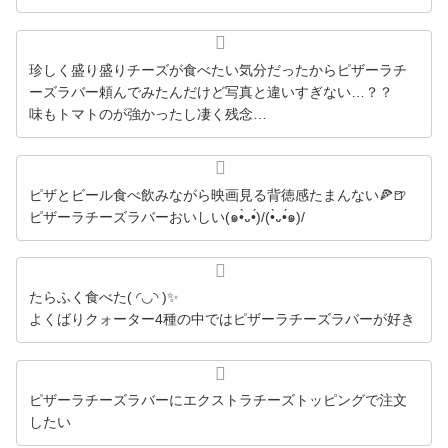
珍しく盛り盛りチーズが食べたい気分だったからピザーラチ
ーズラバー頼んでみたんだけど写真と違いすぎない…？？
味もトマトのが強かったし凄く残念…
ピザとビール食べ飲みながら映画見る背徳感たまんない🍕🍺
ピザーラチーズラバーおいしい(๑•̀᎑•́)/(•̀᎑•́๑)/
たらふく食べた( ◜︎◡︎◝︎ )✨
よくばりクォーター4種の中ではピザーラチーズラバーが好き
ピザーラチーズラバーにエクストラチーズトッピングで注文
したい