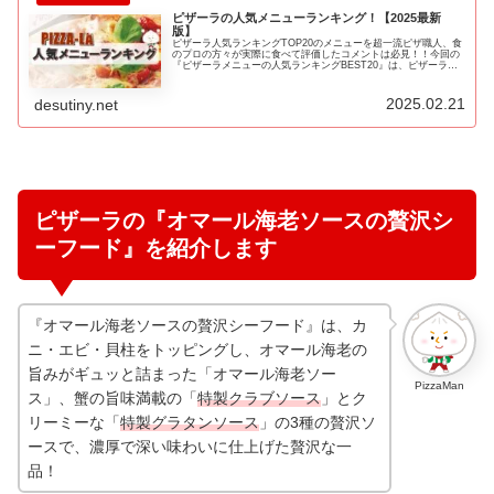
ピザーラの人気メニューランキング！【2025最新
版】
ピザーラ人気ランキングTOP20のメニューを超一流ピザ職人、食
のプロの方々が実際に食べて評価したコメントは必見！！今回の
『ピザーラメニューの人気ランキングBEST20』は、ピザーラの
数多くあるランキングサイトのランキング結果やテレビ番組で紹
介されたランキング結果をポイント換算したランキングです♪
2025.02.21
desutiny.net
ピザーラの『オマール海老ソースの贅沢シ
ーフード』を紹介します
『オマール海老ソースの贅沢シーフード』は、カ
ニ・エビ・貝柱をトッピングし、オマール海老の
旨みがギュッと詰まった「オマール海老ソー
PizzaMan
ス」、蟹の旨味満載の「
特製クラブソース
」とク
リーミーな「
特製グラタンソース
」の3種の贅沢ソ
ースで、濃厚で深い味わいに仕上げた贅沢な一
品！