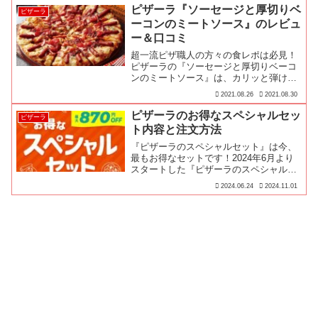
ピザーラ『ソーセージと厚切りベ
ピザーラ
ーコンのミートソース』のレビュ
ー＆口コミ
超一流ピザ職人の方々の食レポは必見！
ピザーラの『ソーセージと厚切りベーコ
ンのミートソース』は、カリッと弾ける
ソーセージに昔ながらの濃厚ミートソー
2021.08.26
2021.08.30
スがクセになる…
ピザーラのお得なスペシャルセッ
ピザーラ
ト内容と注文方法
『ピザーラのスペシャルセット』は今、
最もお得なセットです！2024年6月より
スタートした『ピザーラのスペシャルセ
ット』は、全てのピザ全サイズ対象で最
2024.06.24
2024.11.01
大870円お得になるセットですので、よ
りお得にピザーラのピザとサイドメニュ
ーをお楽しみください♪