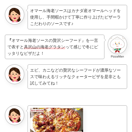
オマール海老ソースはカナダ産オマールヘッドを
使用し、手間暇かけて丁寧に作り上げたピザーラ
こだわりのソースです♪
『
オマール海老ソースの贅沢シーフード』を一言
で表すと
具沢山の海老グラタン
って感じで冬にピ
ッタリなピザだよ！
PizzaMan
エビ、カニなどの贅沢なシーフードが濃厚なソー
スで味わえるリッチなクォーターピザを是非とも
試してみてね！