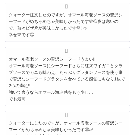
クォーター注文したのですが、オマール海老ソースの贅沢シ
ーフードがめちゃめちゃ美味しかったです💛😋夜は寒いの
で、熱々ピザ🍕が美味しかったです💛✨✨
幸せ💛です🤤
オマール海老ソース
の
贅沢
シーフード
うまい!!
オマール海老ソース
に
シーフード
さらに紅ズワイガニとクラ
ブソースでカニも味わえ、たっぷりグラタンソースを使う事
で
贅沢
な
シーフード
グラタンを食べている感覚にもなり1枚で
2つ
の
満足!!…
強いて言うならオマール海老感をもう少し…
でも最高
クォーターにしたのですが、オマール海老ソースの贅沢シー
フードがめちゃめちゃ美味しかったです🤩🦐