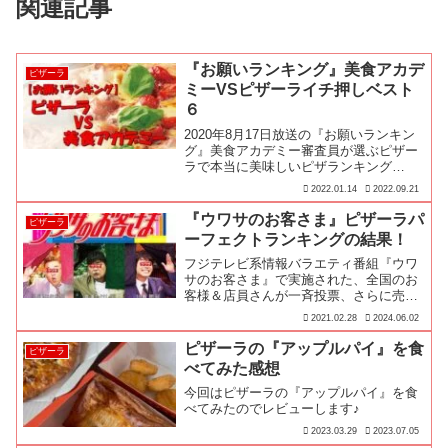
関連記事
『お願いランキング』美食アカデ
ピザーラ
ミーVSピザーライチ押しベスト
６
2020年8月17日放送の『お願いランキン
グ』美食アカデミー審査員が選ぶピザー
ラで本当に美味しいピザランキング
BEST６を紹介します！
2022.01.14
2022.09.21
『ウワサのお客さま』ピザーラパ
ピザーラ
ーフェクトランキングの結果！
フジテレビ系情報バラエティ番組『ウワ
サのお客さま』で実施された、全国のお
客様＆店員さんが一斉投票、さらに売上
をいれたピザーラのパーフェクトランキ
2021.02.28
2024.06.02
ング42の結果は？
ピザーラの『アップルパイ』を食
ピザーラ
べてみた感想
今回はピザーラの『アップルパイ』を食
べてみたのでレビューします♪
2023.03.29
2023.07.05