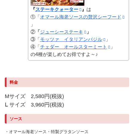
『
ステーキクォーター
』
は
①「
オマール海老ソースの贅沢シーフード
」
②
「
ジューシーステーキ
」
③「
モッツァ イタリアンバジル
」
④「
チェダー オールスターミート
」
の4種が楽しめてお得ですよ～♪
料金
Mサイズ 2,580円(税抜)
Ⅼ サイズ 3,960円(税抜)
ソース
・オマール海老ソース・特製グラタンソース