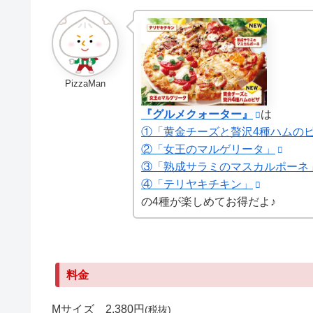
PizzaMan
『グルメクォーター』
は
①「黄金チーズと贅沢4種ハムの
②「女王のマルゲリータ」
③「熟成サラミのマスカルポーネ
④「テリヤキチキン」
の4種が楽しめてお得だよ♪
料金
Mサイズ 2,380円
(税抜)