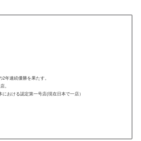
の2年連続優勝を果たす。
を出店。
本における認定第一号店(現在日本で一店）