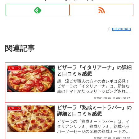
pizzaman
関連記事
ピザーラ『イタリアーナ』の詳細
ピザーラ
と口コミ＆感想
超一流ピザ職人の方々の食レポは必見！
ピザーラの『イタリアーナ』は、新鮮な
生のトマトがたっぷりトッピングされて
いるので、ジューシーなトマトの甘みを
2021.08.26
2021.08.27
ダイレクトに感じられ…
ピザーラ『熟成ミートラバー』の
ピザーラ
詳細と口コミ＆感想
ピザーラの『熟成ミートラバー』は、イ
タリアンサラミ、熟成サラミ、熟成ペッ
パーソーセージの３種の熟成ミートの旨
味が…
2021.02.28
2021.03.02