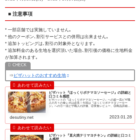
■ 注意事項
* 一部店舗では実施していません｡
* 他のクーポン､割引サービスとの併用は出来ません｡
* 追加トッピングは､割引の対象外となります｡
* 追加料金のある生地を選択頂いた場合､割引後の価格に生地料金
が加算されます｡
⇒
ピザハットのおすすめ生地
ピザハット『ほっくりポテマヨソーセージ』の詳細と
口コミ＆感想
ピザハットの『ほっくりポテマヨソーセージ』への超一流ピザ職
人の方々の食レポは必見！今回は『ほっくりポテマヨソーセー
ジ』への①一流ピザ職人の評価、②実食レビュー、③商品詳細、
④みんなの口コミの順にお届けします！
2023.01.28
desutiny.net
ピザハット『直火焼テリマヨチキン』の詳細と口コミ
＆感想