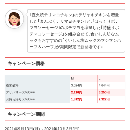
｢直火焼テリマヨチキン｣のテリヤキチキンを増量
した｢まんぷくテリマヨチキン｣と､｢ほっくりポテ
マヨソーセージ｣のポテマヨを増量した｢特盛りポ
テマヨソーセージ｣を組み合せて､食いしん坊なム
ックもおすすめの｢くいしん坊ムックのマシマシハ
ーフ＆ハーフ｣が期間限定で新登場です♪
キャンペーン価格
M
L
通常価格
3,024円
4,644円
デリバリー30%OFF
2,116円
3,250円
お持ち帰り50%OFF
1,512円
2,322円
キャンペーン期間
2021年9月13日(月)～2021年10月3日(日)