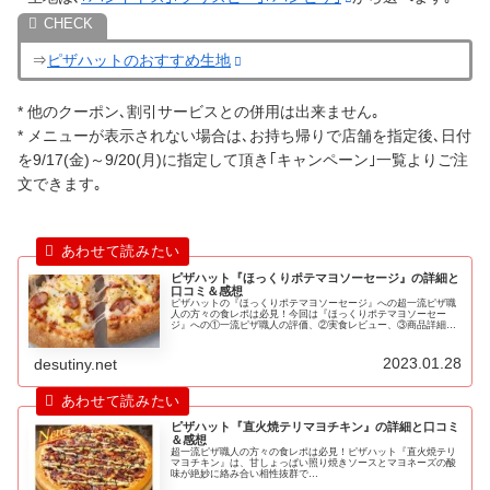
⇒
ピザハットのおすすめ生地
* 他のクーポン､割引サービスとの併用は出来ません｡
* メニューが表示されない場合は､お持ち帰りで店舗を指定後､日付
を9/17(金)～9/20(月)に指定して頂き｢キャンペーン｣一覧よりご注
文できます｡
ピザハット『ほっくりポテマヨソーセージ』の詳細と
口コミ＆感想
ピザハットの『ほっくりポテマヨソーセージ』への超一流ピザ職
人の方々の食レポは必見！今回は『ほっくりポテマヨソーセー
ジ』への①一流ピザ職人の評価、②実食レビュー、③商品詳細、
④みんなの口コミの順にお届けします！
2023.01.28
desutiny.net
ピザハット『直火焼テリマヨチキン』の詳細と口コミ
＆感想
超一流ピザ職人の方々の食レポは必見！ピザハット『直火焼テリ
マヨチキン』は、甘しょっぱい照り焼きソースとマヨネーズの酸
味が絶妙に絡み合い相性抜群で…