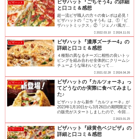
ピザハット『ごちそう4』の詳細
ピザハット
と口コミ＆感想
超一流ピザ職人の方々の食レポは必見！
ピザハットの『ごちそう4』は、①「ピ
ザハットミックス」②「ジェノバ風ガー
リックトマト」③「特製オマールソース
2022.03.10
2024.11.01
のダブル・シュリンプ」④「ジューシー
厚切イベリコ」の4種の厳選食材を一度
ピザハット『濃厚ズーチー4』の
ピザハット
で楽しめる極上の一枚！
詳細と口コミ＆感想
４種類の異なるチーズに相性の良いトッ
ピングを組み合わせ全体的にクリームシ
チューような味わいとなって…
2021.02.28
2024.04.26
ピザハットの『カルツォーネ』っ
ピザハット
てどうなのか実際に食べてみまし
た♪
ピザハットから新作『カルツォーネ』が
2023年1月10日から3月26日の期間限定で
の販売がスタートしましたので、今回は
『カルツォーネマイボックス』を実際に
2023.01.25
食べてレビューしてみます！
ピザハット『緑黄色ベジピザ』の
ピザハット
詳細と口コミ＆感想