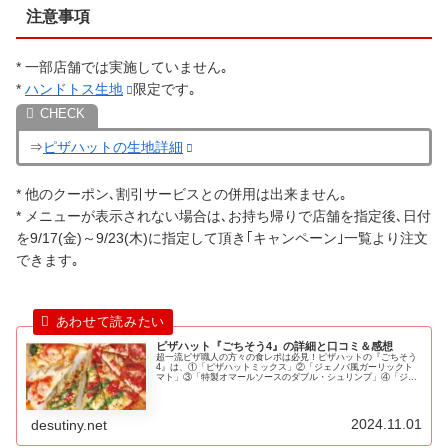
注意事項
* 一部店舗では実施していません｡
*
ハンドトス生地
限定です｡
⇒
ピザハットの生地詳細
* 他のクーポン､割引サービスとの併用は出来ません｡
* メニューが表示されない場合は､お持ち帰りで店舗を指定後､日付
を9/17(金)～9/23(木)に指定して頂き｢キャンペーン｣一覧より注文
できます｡
ピザハット『ごちそう4』の詳細と口コミ＆感想
超一流ピザ職人の方々の食レポは必見！ピザハットの『ごちそう
4』は、①「ピザハットミックス」②「ジェノバ風ガーリックト
マト」③「特製オマールソースのダブル・シュリンプ」④「ジュ
ーシー厚切イベリコ」の4種の厳選食材を一度で楽しめる極上の
一枚！
2024.11.01
desutiny.net