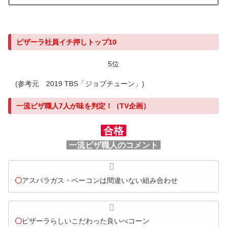
ピザーラ社員イチ押しトップ10
5位
(参考元 2019 TBS「ジョブチューン」)
一流ピザ職人7人が味を判定！（TV企画）
合格
一流ピザ職人のコメント
〇
アスパラガス・ベーコンは間違いない組み合わせ
〇
ピザーラらしいこだわった良いべコーン