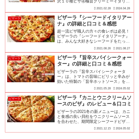
沢１０種ピザ④極旨クリーミーイタリア
ーナ
2021.02.28
2024.04.28
ピザーラ『シーフードイタリアー
ピザーラ
ナ』の詳細と口コミ＆感想
超一流ピザ職人の方々の食レポは必見！
ピザーラの『シーフードイタリアーナ』
は、みんな大好きなシーフードをたっぷ
りチーズで楽しむ本格シーフード…
2021.08.26
2021.08.27
ピザーラ『旨辛スパイシークォー
ピザーラ
ター』の詳細と口コミ＆感想
ピザーラの『旨辛スパイシークォータ
ー』は、トマトの旨味にピリッと辛みが
効いた特製の「旨辛ホットソース」をベ
ースにした、ピザーラでは唯一の旨辛…
2021.05.28
2024.05.02
ピザーラ『カニとウニクリームソ
ピザーラ
ースのピザ』のレビュー＆口コミ
ピザーラの2021冬の新メニューは、カニ
と食感の良い貝柱をウニクリームソース
を合わせた、期間限定シーフードピザ
『カニとウニクリームソースのピザ』で
2021.12.15
2024.05.02
す♪