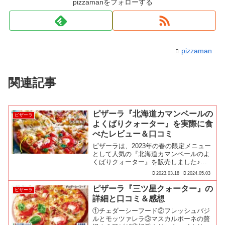
pizzamanをフォローする
pizzaman
関連記事
ピザーラ『北海道カマンベールの
ピザーラ
よくばりクォーター』を実際に食
べたレビュー＆口コミ
ピザーラは、2023年の春の限定メニュー
として人気の『北海道カマンベールのよ
くばりクォーター』を販売しました♪今
回は実際に『北海道カマンベールのよく
2023.03.18
2024.05.03
ばりクォーター』を食べたレビューをお
届けします！
ピザーラ『三ツ星クォーター』の
ピザーラ
詳細と口コミ＆感想
①チェダーシーフード②フレッシュバジ
ルとモッツァレラ③マスカルポーネの贅