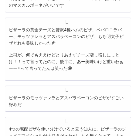
のマスカルポーネがいいです
ピザーラの黄金チーズと贅沢4種ハムのピザ、ペパロニラバ
ー、モッツァレラとアスパラベーコンのピザ、もち明太子ピ
ザどれも美味しかった🍕
上司が、何でもええけどとりあえずチーズ増し増しにしと
け！！って言ってたのに、後半に、あー美味いけど重いわぁ
ーー‍♀️って言ってたんは笑った😂
ピザーラのモッツァレラとアスパラベーコンのピザがすごい
好みだ
4つの宅配ピザを使い分けていると云う知人に、ピザーラのジ
ョイズスペシャルが大好きだったが、もう無くなってしまっ