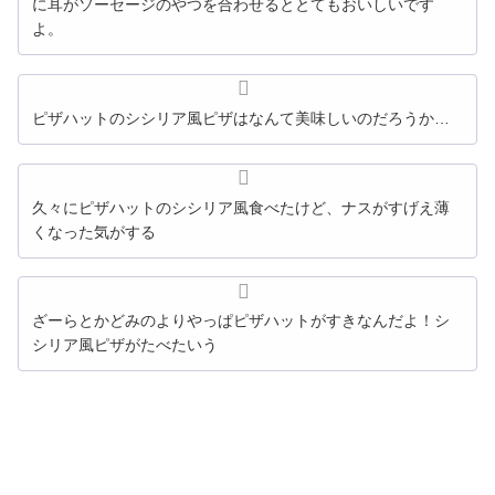
に耳がソーセージのやつを合わせるととてもおいしいです
よ。
ピザハット
の
シ
シリア
風
ピザ
はなんて美味しいのだろうか…
久々に
ピザハット
の
シ
シリア
風
食べたけど、ナスがすげえ薄
くなった気がする
ざーらとかどみのよりやっぱ
ピザハット
がすきなんだよ！
シ
シリア
風
ピザ
がたべたいう