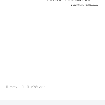
ピザ職人の評価、②実際に食べたレビュ
2023.01.31
2023.02.02
ー、③詳細、④口コミの順にお届けしま
す♪
ホーム
ピザハット