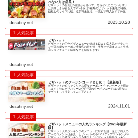
べない方は必見！
ピザハットの生地は5種類から選べて、それぞれにこだわり抜い
た美味しさがあるんです♪今回は5種類のピザハット生地の特徴、
他社とのサイズ比較、追加料金生地、一流ピザ職人おすすめ生地
を紹介します♪
2023.10.28
desutiny.net
ピザハット
ピザハットの①全ピザメニューの詳細＆口コミ②人気ピザランキ
ング③お得なクーポン情報④お持ち帰り半額ピザ⑤オススメ生地
⑥ジョブチューン結果などを紹介します♪
desutiny.net
ピザハットのクーポンコードまとめ！【最新版】
ピザハットのめちゃくちゃお得なクーポンやキャンペーンを紹介
します！特にデリバリーLピザ半額のクーポンコードはお得なの
でゲットして注文してみて下さい♪
2024.11.01
desutiny.net
ピザハットメニューの人気ランキング【2025年最新
版】
ピザハット人気ランキングのメニューに対する超一流ピザ職人の
方々のコメントは必見！ピザハットの各TVメディアランキングや
ピザハット公式ランキングを集計したピザハット最強ランキング