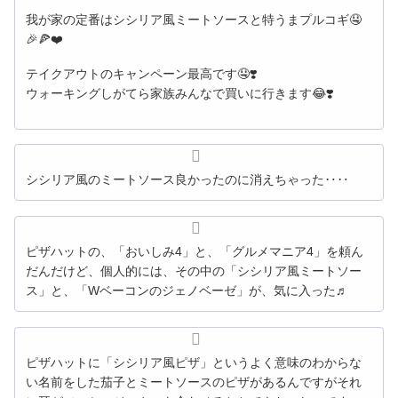
我が家の定番はシシリア風ミートソースと特うまプルコギ🤤
🎉🍕❤️
テイクアウトのキャンペーン最高です🤤❣️
ウォーキングしがてら家族みんなで買いに行きます😂❣️
シシリア風のミートソース良かったのに消えちゃった‥‥
ピザハットの、「おいしみ4」と、「グルメマニア4」を頼ん
だんだけど、個人的には、その中の「シシリア風ミートソー
ス」と、「Wベーコンのジェノベーゼ」が、気に入った♬
ピザハットに「シシリア風ピザ」というよく意味のわからな
い名前をした茄子とミートソースのピザがあるんですがそれ