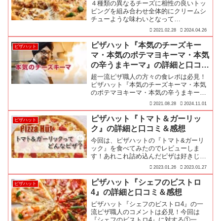
４種類の異なるチーズに相性の良いトッ
ピングを組み合わせ全体的にクリームシ
チューような味わいとなって…
2021.02.28
2024.04.26
ピザハット『本気のチーズキー
ピザハット
マ・本気のポテマヨキーマ・本気
の辛うまキーマ』の詳細と口コミ
＆感想
超一流ピザ職人の方々の食レポは必見！
ピザハット『本気のチーズキーマ・本気
のポテマヨキーマ・本気の辛うまキー
マ』は、カレーのおいしさを追及、ピリ
2021.08.28
2024.11.01
ッと辛口のカレーを堪能！ピザ屋の本気
を魅せしめる逸品！
ピザハット『トマト＆ガーリッ
ピザハット
ク』の詳細と口コミ＆感想
今回は、ピザハットの『トマト&ガーリ
ック』を食べてみたのでレビューしま
す！あれこれ詰め込んだピザは好きじゃ
ないけど、味にパンチがないのも嫌！と
2023.01.26
2023.01.27
いう方におすすめのピザでした♪
ピザハット『シェフのビストロ
ピザハット
4』の詳細と口コミ＆感想
ピザハット『シェフのビストロ4』の一
流ピザ職人のコメントは必見！今回は
『シェフのビストロ4』に対する①一流