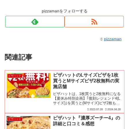
pizzamanをフォローする
pizzaman
関連記事
ピザハットのLサイズピザを1枚
ピザハット
買うとMサイズピザ2枚無料の実
施店舗
ピザハットは、1枚買うと2枚無料になる
【夏休み特別企画】｢復刻レジェンド4(L
サイズ)｣を買うと(Mサイズ)ピザ2枚も無
料でついてくる！」キャンペーンを、
2023.07.28
2024.04.28
2023年7月28日(金)～7月30日の3日間限
定で開催しています♪
ピザハット『濃厚ズーチー4』の
ピザハット
詳細と口コミ＆感想