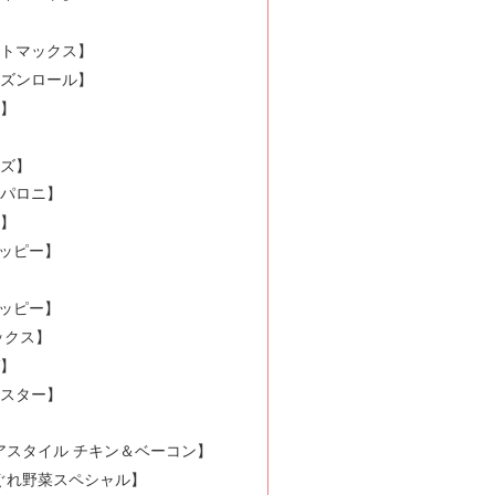
】
ートマックス】
ーズンロール】
フ】
】
ーズ】
ペパロニ】
ン】
ハッピー】
】
ハッピー】
ックス】
ゼ】
マスター】
アスタイル チキン＆ベーコン】
まぐれ野菜スペシャル】