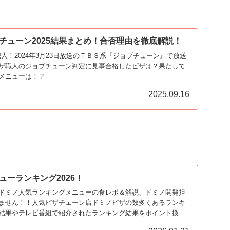
チューン2025結果まとめ！合否理由を徹底解説！
人！2024年3月23日放送のＴＢＳ系『ジョブチューン』で放送
ザ職人のジョブチューン判定に見事合格したピザは？果たして
メニューは！？
2025.09.16
ューランキング2026！
ドミノ人気ランキングメニューの食レポ＆解説、ドミノ開発担
ません！！人気ピザチェーン店ドミノピザの数多くあるランキ
結果やテレビ番組で紹介されたランキング結果をポイント換算
『最強ドミノピザメニューの人気ランキングBEST20』です！