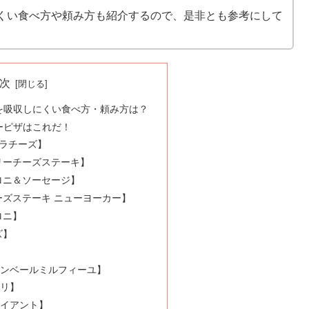
くい食べ方や頼み方も紹介するので、是非とも参考にして
次
を吸収しにくい食べ方・頼み方は？
ーピザはこれだ！
トラチーズ】
ィリーチーズステーキ】
パロニ＆ソーセージ】
チーズステーキ ニューヨーカー】
ロニ】
ズ】
】
マンベールミルフィーユ】
テリ】
ャイアント】