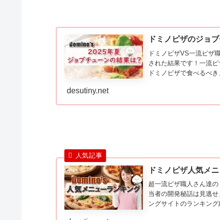
ドミノピザのジョブ
ドミノピザVS一流ピザ職
された結果です！一流ピ
ドミノピザで食べるべき
desutiny.net
ドミノピザ人気メニ
超一流ピザ職人さん達の
当者の開発秘話は見逃せ
ングサイトのランキング
しランキングしたものが