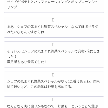
サイドがポテトとバッファローウィングとポップコーンシュ
リンプ
まあ「
シェフ
の
気まぐれ
野菜
スペシャル
」なんてほぼサラダ
みたいなもんですからね
そういえば
シェフ
の
気まぐれ
野菜
スペシャル
で具材2倍にしま
した！
満足感もあり最高でした！
シェフ
の
気まぐれ
野菜
スペシャル
がやっぱ1番うめぇわ。肉も
捨て難いけど、この老体は
野菜
を求めてる。
なんとなく肉に偏りがちなので、野菜も…ということで選ぶ