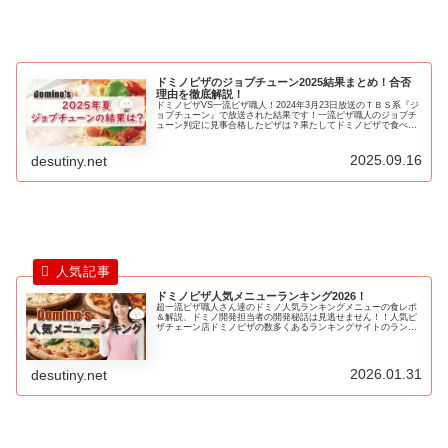
ドミノピザのジョブチューン2025結果まとめ！合否
理由を徹底解説！
ドミノピザVS一流ピザ職人！2024年3月23日放送のＴＢＳ系『ジ
ョブチューン』で放送された結果です！一流ピザ職人のジョブチ
ューン判定に見事合格したピザは？果たしてドミノピザで食べる
べきメニューは！？
2025.09.16
desutiny.net
ドミノピザ人気メニューランキング2026！
超一流ピザ職人さん達のドミノ人気ランキングメニューの食レポ
＆解説、ドミノ開発担当者の開発秘話は見逃せません！！人気ピ
ザチェーン店ドミノピザの数多くあるランキングサイトのランキ
ング結果やテレビ番組で紹介されたランキング結果をポイント換
算しランキングしたものが『最強ドミノピザメニューの人気ラン
キングBEST20』です！
2026.01.31
desutiny.net