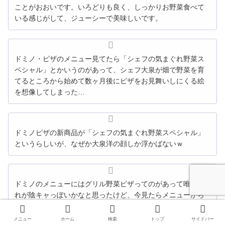
ことがおおいです。いろどりも良く、しっかりお野菜食べて
いる感じがして、ジューシーで美味しいです。
ドミノ・ピザのメニュー見てたら「シェフの気まぐれ野菜ス
ペシャル」とかいうのがあって、シェフ大泉が畑で野菜を育
てるところから始めて数ヶ月後にピザをお見舞いしにくる絵
を想像してしまった…
ドミノピザの新商品が「シェフの気まぐれ野菜スペシャル」
というらしいが、なぜか大泉洋の顔しか浮かばないｗ
ドミノのメニューにはグリル野菜ピザってのがあって唯一そ
れが陰キャっぽいかなと思ったけど、今見たらメニューから
消えてて「シェフの気まぐれ野菜スペシャル」ってい
う””陽””全開の名前になってた ドミノわかっとるな
メニュー
ホーム
検索
トップ
サイドバー