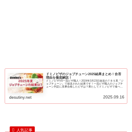
ドミノピザのジョブチューン2025結果まとめ！合否
理由を徹底解説！
ドミノピザVS一流ピザ職人！2024年3月23日放送のＴＢＳ系『ジ
ョブチューン』で放送された結果です！一流ピザ職人のジョブチ
ューン判定に見事合格したピザは？果たしてドミノピザで食べる
べきメニューは！？
2025.09.16
desutiny.net