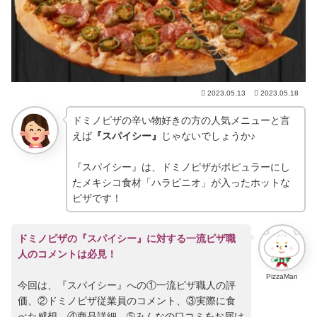
2023.05.13
2023.05.18
ドミノピザの辛い物好きの方の人気メニューと言
えば
『スパイシー』
じゃないでしょうか♪
『スパイシー』は、ドミノピザがポピュラーにし
たメキシコ食材「ハラピニオ」が入ったホットな
ピザです！
ドミノピザの『スパイシー』に対する一流ピザ職
人のコメントは必見！
PizzaMan
今回は、『スパイシー』への①一流ピザ職人の評
価、②ドミノピザ従業員のコメント、③実際に食
べた感想、④商品詳細、➄みんなの口コミをお届け