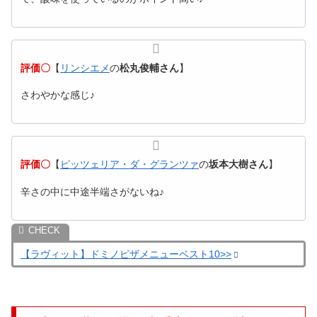
評価〇
【
リンシエメ
の
松丸俊輔さん
】
さわやかな感じ♪
評価〇
【
ピッツェリア・ダ・グランツァ
の
坂本大樹さん
】
辛さの中に中途半端さがないね♪
【ラヴィット】ドミノピザメニューベスト10>>