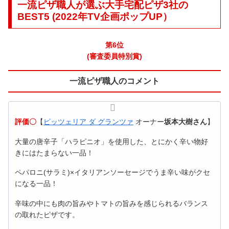
一流ピザ職人が選ぶ大手宅配ピザ3社の
BEST5 (2022年TV企画ポップUP）
第6位
(審査委員特別賞)
一流ピザ職人のコメント
評価〇
【
ピッツェリア ダ グランツァ
オーナー
坂本大樹さん
】
大量の唐辛子「ハラピニオ」を使用した、とにかく辛い物好
きにはたまらない一品！
ペパロニ(サラミ)×イタリアンソーセージでうま辛い味がクセ
になる一品！
辛味の中にも肉の旨みやトマトの旨みを感じられるバランス
の取れたピザです。