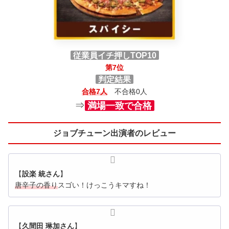
従業員イチ押しTOP10
第7位
判定結果
合格7人
不合格0人
⇒
満場一致で合格
ジョブチューン出演者のレビュー
【
設楽 統さん
】
唐辛子の香り
スゴい！けっこうキマすね！
【
久間田 琳加さん
】