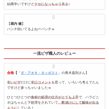
結構辛いですけど
クセになっちゃう辛さ
♪
【
堀内 健
】
パンチ効いてるよねーパンチｗ
一流ピザ職人のレビュー
合格
【
「
ダ・アオキ・タッポスト
」の青木嘉則さん】
辛いピザ
だけに
辛口コメント
を思って、いろいろ考えてたん
ですけど参っちゃいましたｗ
ひとつひとつの
食材の処理の仕方がとても上手
で、ハラピニ
オはちゃんと下処理をされていて
、酢漬けにして酸味が出る
ように
している！