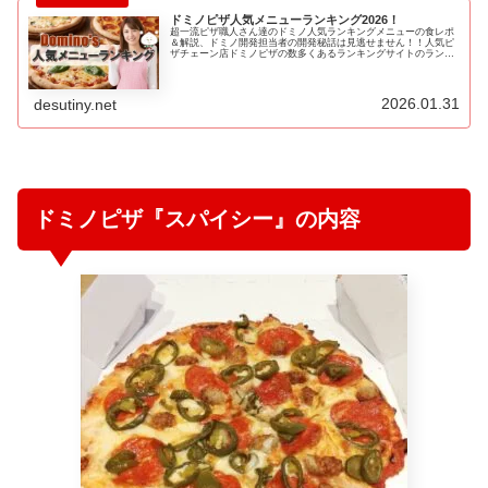
ドミノピザ人気メニューランキング2026！
超一流ピザ職人さん達のドミノ人気ランキングメニューの食レポ
＆解説、ドミノ開発担当者の開発秘話は見逃せません！！人気ピ
ザチェーン店ドミノピザの数多くあるランキングサイトのランキ
ング結果やテレビ番組で紹介されたランキング結果をポイント換
算しランキングしたものが『最強ドミノピザメニューの人気ラン
キングBEST20』です！
2026.01.31
desutiny.net
ドミノピザ『スパイシー』の内容