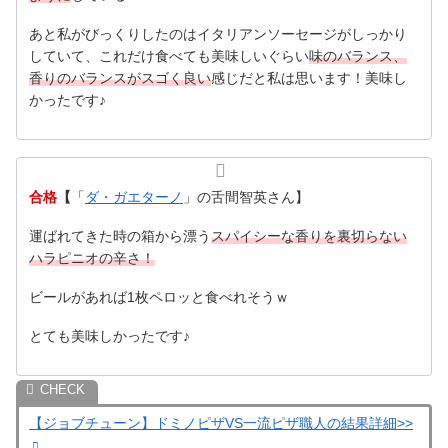
あと私がびっくりしたのはイタリアンソーセージがしっかり
していて、これだけ食べても美味しいぐらい
味のバランス、
香りのバランスがスゴく良い
感じだと私は思います！美味し
かったです♪
合格
【
「
ダ・ガエターノ
」の舌間智英さん】
運ばれてきた時の箱から漂う
スパイシーな香りを裏切らない
ハラピニオの辛さ！
ビールがあれば1枚ペロッと食べれそうｗ
とても美味しかったです♪
【ジョブチューン】ドミノピザVS一流ピザ職人の結果詳細>>