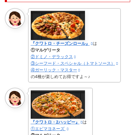
『クワトロ・チーズンロール』
は
①マルゲリータ
②ドミノ・デラックス
③シーフード・スペシャル（トマトソース）
④ガーリック・マスター
の4種が楽しめてお得ですよ～♪
『クワトロ・2ハッピー』
は
①エビマヨネーズ