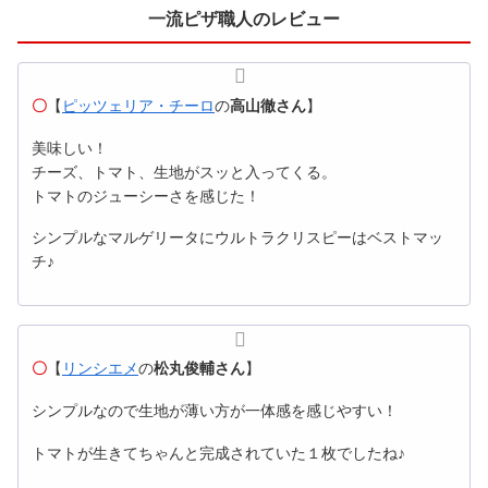
一流ピザ職人のレビュー
〇
【
ピッツェリア・チーロ
の
高山徹さん
】
美味しい！
チーズ、トマト、生地がスッと入ってくる。
トマトのジューシーさを感じた！
シンプルなマルゲリータにウルトラクリスピーはベストマッ
チ♪
〇
【
リンシエメ
の
松丸俊輔さん
】
シンプルなので生地が薄い方が一体感を感じやすい！
トマトが生きてちゃんと完成されていた１枚でしたね♪