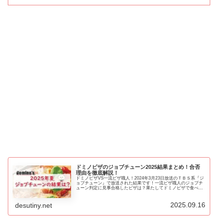
ドミノピザのジョブチューン2025結果まとめ！合否
理由を徹底解説！
ドミノピザVS一流ピザ職人！2024年3月23日放送のＴＢＳ系『ジ
ョブチューン』で放送された結果です！一流ピザ職人のジョブチ
ューン判定に見事合格したピザは？果たしてドミノピザで食べる
べきメニューは！？
2025.09.16
desutiny.net