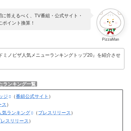
に答えるべく、TV番組・公式サイト・
にポイント換算！
PizzaMan
ドミノピザ人気メニューランキングトップ20』を紹介させ
たランキング一覧
ッジ
（
番組公式サイト
）
ース
）
人気ランキング
（
プレスリリース
）
プレスリリース
）