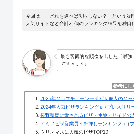
今回は、「どれを選べば失敗しない？」という疑問
人気サイトなど合計21個のランキング結果を独自
最も客観的な順位を出した『最強
て頂きます♪
参考にし
2025年ジョブチューン一流ピザ職人のジャ
2024年人気ピザランキング
（
プレスリリ
長野県民に愛されるピザ・生地・サイドの
ドミノピザ従業員イチ押しランキング
（
クリスマスに人気のピザTOP10