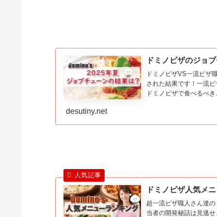
ドミノピザのジョブ
ドミノピザVS一流ピザ職
された結果です！一流ピ
ドミノピザで食べるべき
desutiny.net
ドミノピザ人気メニ
超一流ピザ職人さん達の
当者の開発秘話は見逃せ